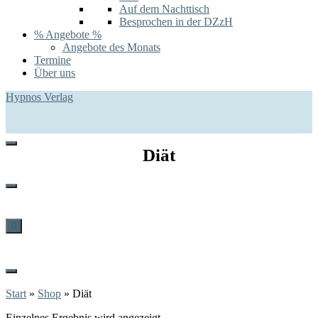
Auf dem Nachttisch
Besprochen in der DZzH
% Angebote %
Angebote des Monats
Termine
Über uns
Hypnos Verlag
Diät
0
Start
»
Shop
»
Diät
Einzelnes Ergebnis wird angezeigt