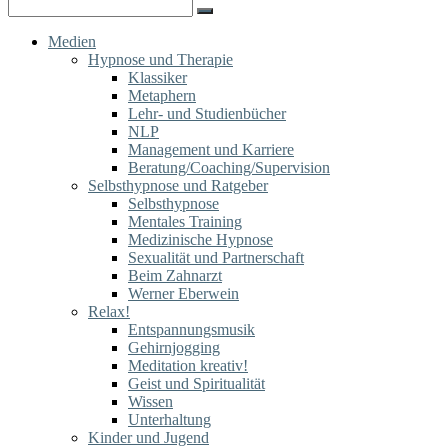
for:
Search
for:
Medien
Hypnose und Therapie
Klassiker
Metaphern
Lehr- und Studienbücher
NLP
Management und Karriere
Beratung/Coaching/Supervision
Selbsthypnose und Ratgeber
Selbsthypnose
Mentales Training
Medizinische Hypnose
Sexualität und Partnerschaft
Beim Zahnarzt
Werner Eberwein
Relax!
Entspannungsmusik
Gehirnjogging
Meditation kreativ!
Geist und Spiritualität
Wissen
Unterhaltung
Kinder und Jugend