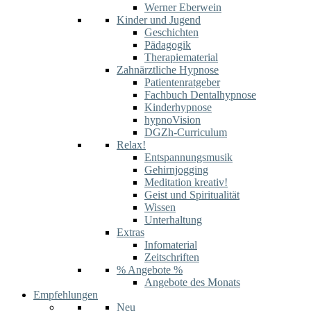
Werner Eberwein
Kinder und Jugend
Geschichten
Pädagogik
Therapiematerial
Zahnärztliche Hypnose
Patientenratgeber
Fachbuch Dentalhypnose
Kinderhypnose
hypnoVision
DGZh-Curriculum
Relax!
Entspannungsmusik
Gehirnjogging
Meditation kreativ!
Geist und Spiritualität
Wissen
Unterhaltung
Extras
Infomaterial
Zeitschriften
% Angebote %
Angebote des Monats
Empfehlungen
Neu