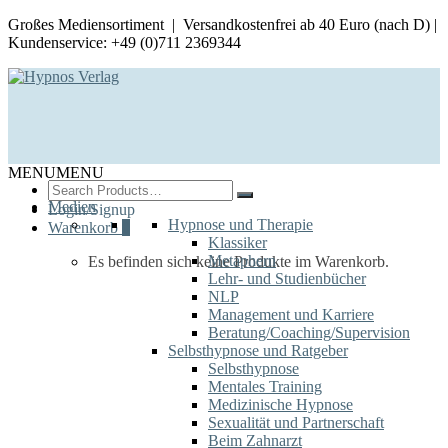
Großes Mediensortiment | Versandkostenfrei ab 40 Euro (nach D) |
Kundenservice: +49 (0)711 2369344
MENU
MENU
Search
for:
Medien
Login/Signup
Hypnose und Therapie
Warenkorb
0
Klassiker
Metaphern
Es befinden sich keine Produkte im Warenkorb.
Lehr- und Studienbücher
NLP
Management und Karriere
Beratung/Coaching/Supervision
Selbsthypnose und Ratgeber
Selbsthypnose
Mentales Training
Medizinische Hypnose
Sexualität und Partnerschaft
Beim Zahnarzt