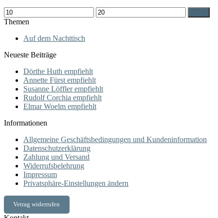
Min.
Max.
Filter
Preis
Preis
Themen
Auf dem Nachttisch
Neueste Beiträge
Dörthe Huth empfiehlt
Annette Fürst empfiehlt
Susanne Löffler empfiehlt
Rudolf Corchia empfiehlt
Elmar Woelm empfiehlt
Informationen
Allgemeine Geschäftsbedingungen und Kundeninformation
Datenschutzerklärung
Zahlung und Versand
Widerrufsbelehrung
Impressum
Privatsphäre-Einstellungen ändern
Vetrag widerrufen
Kontakt