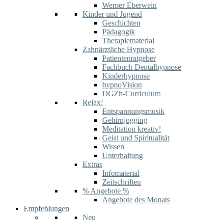
Werner Eberwein
Kinder und Jugend
Geschichten
Pädagogik
Therapiematerial
Zahnärztliche Hypnose
Patientenratgeber
Fachbuch Dentalhypnose
Kinderhypnose
hypnoVision
DGZh-Curriculum
Relax!
Entspannungsmusik
Gehirnjogging
Meditation kreativ!
Geist und Spiritualität
Wissen
Unterhaltung
Extras
Infomaterial
Zeitschriften
% Angebote %
Angebote des Monats
Empfehlungen
Neu