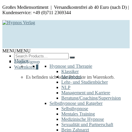
Großes Mediensortiment | Versandkostenfrei ab 40 Euro (nach D) |
Kundenservice: +49 (0)711 2369344
MENU
MENU
Search
for:
Medien
Login/Signup
Hypnose und Therapie
Warenkorb
0
Klassiker
Metaphern
Es befinden sich keine Produkte im Warenkorb.
Lehr- und Studienbücher
NLP
Management und Karriere
Beratung/Coaching/Supervision
Selbsthypnose und Ratgeber
Selbsthypnose
Mentales Training
Medizinische Hypnose
Sexualität und Partnerschaft
Beim Zahnarzt