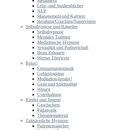
Metaphern
Lehr- und Studienbücher
NLP
Management und Karriere
Beratung/Coaching/Supervision
Selbsthypnose und Ratgeber
Selbsthypnose
Mentales Training
Medizinische Hypnose
Sexualität und Partnerschaft
Beim Zahnarzt
Werner Eberwein
Relax!
Entspannungsmusik
Gehirnjogging
Meditation kreativ!
Geist und Spiritualität
Wissen
Unterhaltung
Kinder und Jugend
Geschichten
Pädagogik
Therapiematerial
Zahnärztliche Hypnose
Patientenratgeber