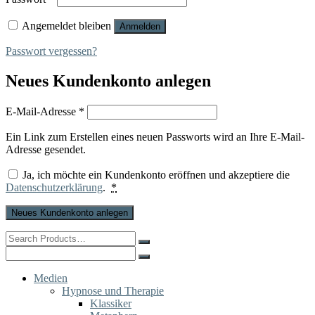
Angemeldet bleiben
Anmelden
Passwort vergessen?
Neues Kundenkonto anlegen
Erforderlich
E-Mail-Adresse
*
Ein Link zum Erstellen eines neuen Passworts wird an Ihre E-Mail-
Adresse gesendet.
Ja, ich möchte ein Kundenkonto eröffnen und akzeptiere die
Datenschutzerklärung
.
*
Neues Kundenkonto anlegen
Search
for:
Search
for:
Medien
Hypnose und Therapie
Klassiker