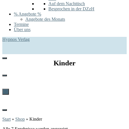
Auf dem Nachttisch
Besprochen in der DZzH
% Angebote %
Angebote des Monats
Termine
Über uns
Hypnos Verlag
Kinder
0
Start
»
Shop
»
Kinder
Alle 7 Ergebnisse werden angezeigt