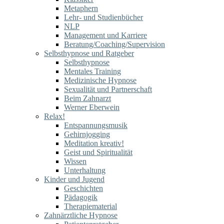
Metaphern
Lehr- und Studienbücher
NLP
Management und Karriere
Beratung/Coaching/Supervision
Selbsthypnose und Ratgeber
Selbsthypnose
Mentales Training
Medizinische Hypnose
Sexualität und Partnerschaft
Beim Zahnarzt
Werner Eberwein
Relax!
Entspannungsmusik
Gehirnjogging
Meditation kreativ!
Geist und Spiritualität
Wissen
Unterhaltung
Kinder und Jugend
Geschichten
Pädagogik
Therapiematerial
Zahnärztliche Hypnose