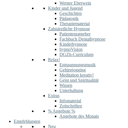
Werner Eberwein
Kinder und Jugend
Geschichten
Pädagogik
Therapiematerial
Zahnärztliche Hypnose
Patientenratgeber
Fachbuch Dentalhypnose
Kinderhypnose
hypnoVision
DGZh-Curriculum
Relax!
Entspannungsmusik
Gehirnjogging
Meditation kreativ!
Geist und Spiritualität
Wissen
Unterhaltung
Extras
Infomaterial
Zeitschriften
% Angebote %
Angebote des Monats
Empfehlungen
Neu