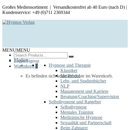
Großes Mediensortiment | Versandkostenfrei ab 40 Euro (nach D) |
Kundenservice: +49 (0)711 2369344
MENU
MENU
Search
for:
Medien
Login/Signup
Hypnose und Therapie
Warenkorb
0
Klassiker
Metaphern
Es befinden sich keine Produkte im Warenkorb.
Lehr- und Studienbücher
NLP
Management und Karriere
Beratung/Coaching/Supervision
Selbsthypnose und Ratgeber
Selbsthypnose
Mentales Training
Medizinische Hypnose
Sexualität und Partnerschaft
Beim Zahnarzt