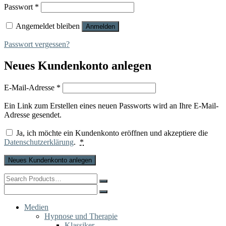
Erforderlich
Passwort
*
Angemeldet bleiben
Anmelden
Passwort vergessen?
Neues Kundenkonto anlegen
Erforderlich
E-Mail-Adresse
*
Ein Link zum Erstellen eines neuen Passworts wird an Ihre E-Mail-
Adresse gesendet.
Ja, ich möchte ein Kundenkonto eröffnen und akzeptiere die
Datenschutzerklärung
.
*
Neues Kundenkonto anlegen
Search
for:
Search
for:
Medien
Hypnose und Therapie
Klassiker