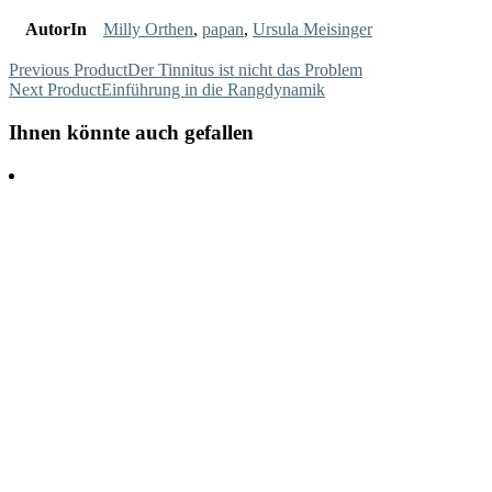
AutorIn
Milly Orthen
,
papan
,
Ursula Meisinger
Previous Product
Der Tinnitus ist nicht das Problem
Next Product
Einführung in die Rangdynamik
Ihnen könnte auch gefallen