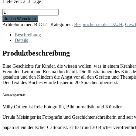
Lieferzeit:
2–3 Tage
Eddie
Flitzefuß
In den Warenkorb
im
Artikelnummer:
B C121
Kategorien:
Besprochen in der DZzH
,
Gesch
Krankenhaus
Menge
Beschreibung
Details
Produktbeschreibung
Eine Geschichte für Kinder, die wissen wollen, was in einem Kranke
Freunden Lenni und Rosina durchläuft. Die Illustrationen des Künstle
gestalten und den Kindern die Angst vor all den Geräten und Therap
Der Text des Buches wurde bisher in 20 Sprachen übersetzt.
Autorenporträt
Milly Orthen ist freie Fotografin, Bildjournalistin und Künstler
Ursula Meisinger ist Fotografin und Geschichtenschreiberin und seit v
papan ist ein deutscher Cartoonist. Er hat rund 30 Bücher veröffentlic