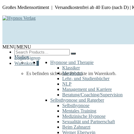
Großes Mediensortiment | Versandkostenfrei ab 40 Euro (nach D) |
MENU
MENU
Search
for:
Medien
Login/Signup
Hypnose und Therapie
Warenkorb
0
Klassiker
Metaphern
Es befinden sich keine Produkte im Warenkorb.
Lehr- und Studienbücher
NLP
Management und Karriere
Beratung/Coaching/Supervision
Selbsthypnose und Ratgeber
Selbsthypnose
Mentales Training
Medizinische Hypnose
Sexualität und Partnerschaft
Beim Zahnarzt
Werner Eberwein