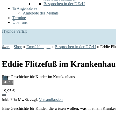
Besprochen in der DZzH
% Angebote %
Angebote des Monats
Termine
Über uns
Hypnos Verlag
Start
»
Shop
»
Empfehlungen
»
Besprochen in der DZzH
»
Eddie Fl
Eddie Flitzefuß im Krankenhau
Eine Geschichte für Kinder im Krankenhaus
0
BUCH
19,95
€
inkl. 7 % MwSt.
zzgl.
Versandkosten
Eine Geschichte für Kinder, die wissen wollen, was in einem Kranke