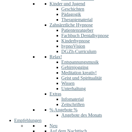
Kinder und Jugend
Geschichten
Pädagogik
Therapiematerial
Zahnärztliche Hypnose
Patientenratgeber
Fachbuch Dentalhypnose
Kinderhypnose
hypnoVision
DGZh-Curriculum
Relax!
Entspannungsmusik
Gehirnjogging
Meditation kreativ!
Geist und Spiritualität
Wissen
Unterhaltung
Extras
Infomaterial
Zeitschriften
% Angebote %
Angebote des Monats
Empfehlungen
Neu
Auf dem Nachttisch