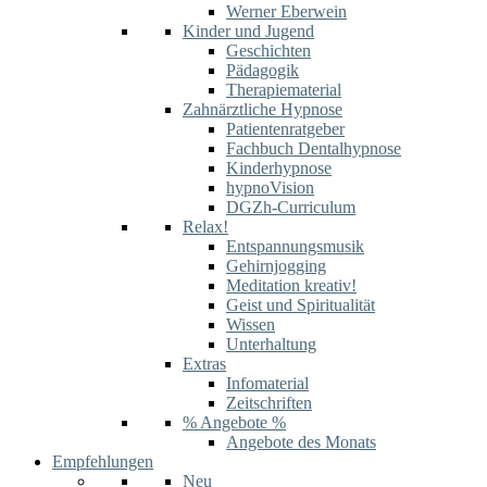
Werner Eberwein
Kinder und Jugend
Geschichten
Pädagogik
Therapiematerial
Zahnärztliche Hypnose
Patientenratgeber
Fachbuch Dentalhypnose
Kinderhypnose
hypnoVision
DGZh-Curriculum
Relax!
Entspannungsmusik
Gehirnjogging
Meditation kreativ!
Geist und Spiritualität
Wissen
Unterhaltung
Extras
Infomaterial
Zeitschriften
% Angebote %
Angebote des Monats
Empfehlungen
Neu