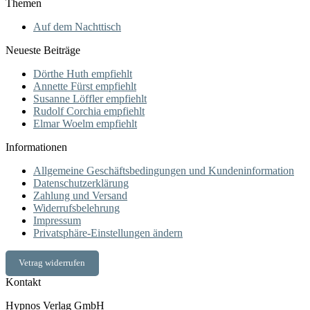
Preis
Preis
Themen
Auf dem Nachttisch
Neueste Beiträge
Dörthe Huth empfiehlt
Annette Fürst empfiehlt
Susanne Löffler empfiehlt
Rudolf Corchia empfiehlt
Elmar Woelm empfiehlt
Informationen
Allgemeine Geschäftsbedingungen und Kundeninformation
Datenschutzerklärung
Zahlung und Versand
Widerrufsbelehrung
Impressum
Privatsphäre-Einstellungen ändern
Vetrag widerrufen
Kontakt
Hypnos Verlag GmbH