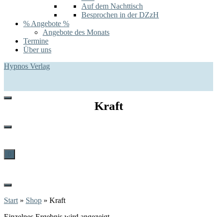
Auf dem Nachttisch
Besprochen in der DZzH
% Angebote %
Angebote des Monats
Termine
Über uns
Hypnos Verlag
Kraft
0
Start
»
Shop
»
Kraft
Einzelnes Ergebnis wird angezeigt