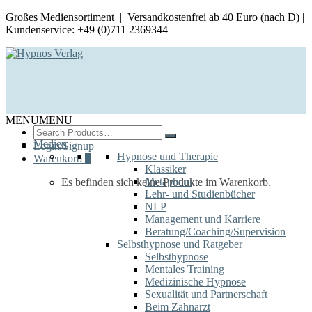
Großes Mediensortiment | Versandkostenfrei ab 40 Euro (nach D) |
Kundenservice: +49 (0)711 2369344
MENU
MENU
Search
for:
Medien
Login/Signup
Hypnose und Therapie
Warenkorb
0
Klassiker
Metaphern
Es befinden sich keine Produkte im Warenkorb.
Lehr- und Studienbücher
NLP
Management und Karriere
Beratung/Coaching/Supervision
Selbsthypnose und Ratgeber
Selbsthypnose
Mentales Training
Medizinische Hypnose
Sexualität und Partnerschaft
Beim Zahnarzt