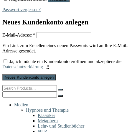
Passwort vergessen?
Neues Kundenkonto anlegen
Erforderlich
E-Mail-Adresse
*
Ein Link zum Erstellen eines neuen Passworts wird an Ihre E-Mail-
Adresse gesendet.
Ja, ich möchte ein Kundenkonto eröffnen und akzeptiere die
Datenschutzerklärung
.
*
Neues Kundenkonto anlegen
Search
for:
Search
for:
Medien
Hypnose und Therapie
Klassiker
Metaphern
Lehr- und Studienbücher
NLP