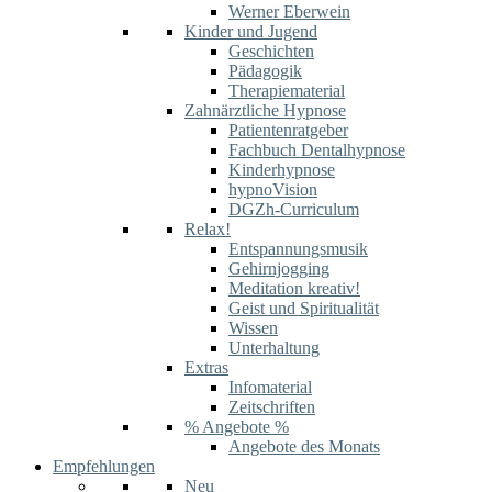
Werner Eberwein
Kinder und Jugend
Geschichten
Pädagogik
Therapiematerial
Zahnärztliche Hypnose
Patientenratgeber
Fachbuch Dentalhypnose
Kinderhypnose
hypnoVision
DGZh-Curriculum
Relax!
Entspannungsmusik
Gehirnjogging
Meditation kreativ!
Geist und Spiritualität
Wissen
Unterhaltung
Extras
Infomaterial
Zeitschriften
% Angebote %
Angebote des Monats
Empfehlungen
Neu