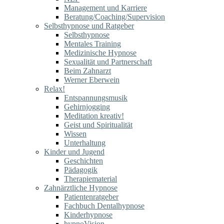
Management und Karriere
Beratung/Coaching/Supervision
Selbsthypnose und Ratgeber
Selbsthypnose
Mentales Training
Medizinische Hypnose
Sexualität und Partnerschaft
Beim Zahnarzt
Werner Eberwein
Relax!
Entspannungsmusik
Gehirnjogging
Meditation kreativ!
Geist und Spiritualität
Wissen
Unterhaltung
Kinder und Jugend
Geschichten
Pädagogik
Therapiematerial
Zahnärztliche Hypnose
Patientenratgeber
Fachbuch Dentalhypnose
Kinderhypnose
hypnoVision