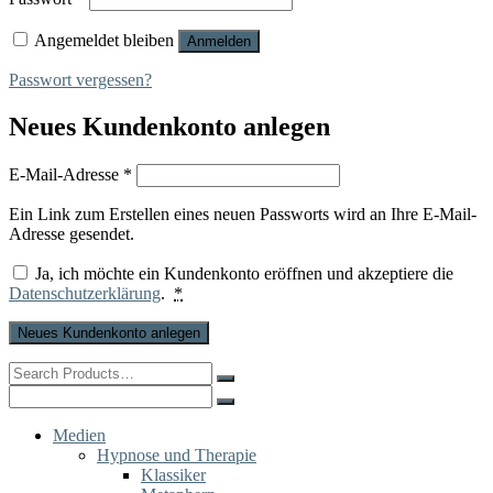
Angemeldet bleiben
Anmelden
Passwort vergessen?
Neues Kundenkonto anlegen
Erforderlich
E-Mail-Adresse
*
Ein Link zum Erstellen eines neuen Passworts wird an Ihre E-Mail-
Adresse gesendet.
Ja, ich möchte ein Kundenkonto eröffnen und akzeptiere die
Datenschutzerklärung
.
*
Neues Kundenkonto anlegen
Search
for:
Search
for:
Medien
Hypnose und Therapie
Klassiker