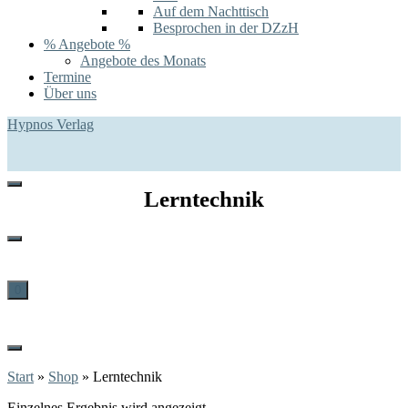
Auf dem Nachttisch
Besprochen in der DZzH
% Angebote %
Angebote des Monats
Termine
Über uns
Hypnos Verlag
Lerntechnik
0
Start
»
Shop
»
Lerntechnik
Einzelnes Ergebnis wird angezeigt