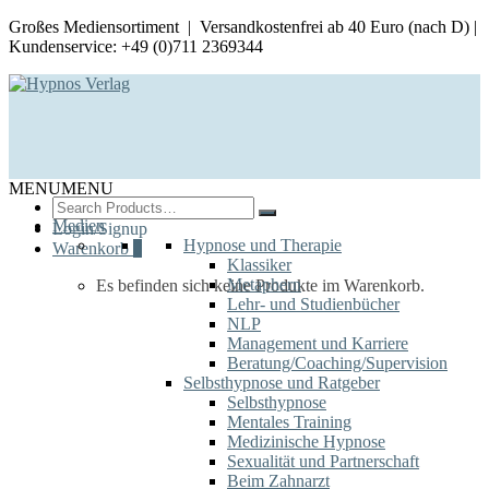
Großes Mediensortiment | Versandkostenfrei ab 40 Euro (nach D) |
Kundenservice: +49 (0)711 2369344
MENU
MENU
Search
for:
Medien
Login/Signup
Hypnose und Therapie
Warenkorb
0
Klassiker
Metaphern
Es befinden sich keine Produkte im Warenkorb.
Lehr- und Studienbücher
NLP
Management und Karriere
Beratung/Coaching/Supervision
Selbsthypnose und Ratgeber
Selbsthypnose
Mentales Training
Medizinische Hypnose
Sexualität und Partnerschaft
Beim Zahnarzt