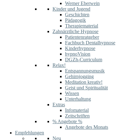
Werner Eberwein
Kinder und Jugend
Geschichten
Pädagogik
Therapiematerial
Zahnärztliche Hypnose
Patientenratgeber
Fachbuch Dentalhypnose
Kinderhypnose
hypnoVision
DGZh-Curriculum
Relax!
Entspannungsmusik
Gehirnjogging
Meditation kreativ!
Geist und Spiritualität
Wissen
Unterhaltung
Extras
Infomaterial
Zeitschriften
% Angebote %
Angebote des Monats
Empfehlungen
Neu