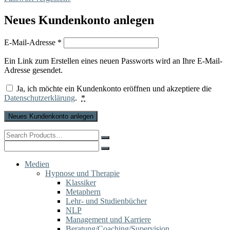
Neues Kundenkonto anlegen
Erforderlich
E-Mail-Adresse
*
Ein Link zum Erstellen eines neuen Passworts wird an Ihre E-Mail-
Adresse gesendet.
Ja, ich möchte ein Kundenkonto eröffnen und akzeptiere die
Datenschutzerklärung
.
*
Neues Kundenkonto anlegen
Search
for:
Search
for:
Medien
Hypnose und Therapie
Klassiker
Metaphern
Lehr- und Studienbücher
NLP
Management und Karriere
Beratung/Coaching/Supervision