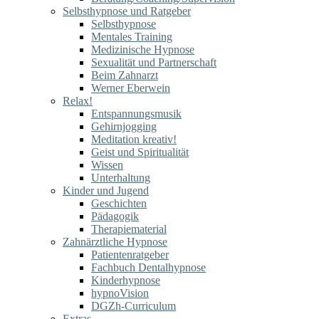
Selbsthypnose und Ratgeber
Selbsthypnose
Mentales Training
Medizinische Hypnose
Sexualität und Partnerschaft
Beim Zahnarzt
Werner Eberwein
Relax!
Entspannungsmusik
Gehirnjogging
Meditation kreativ!
Geist und Spiritualität
Wissen
Unterhaltung
Kinder und Jugend
Geschichten
Pädagogik
Therapiematerial
Zahnärztliche Hypnose
Patientenratgeber
Fachbuch Dentalhypnose
Kinderhypnose
hypnoVision
DGZh-Curriculum
Extras