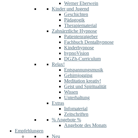
Werner Eberwein
Kinder und Jugend
Geschichten
Pädagogik
Therapiematerial
Zahnärztliche Hypnose
Patientenratgeber
Fachbuch Dentalhypnose
Kinderhypnose
hypnoVision
DGZh-Curriculum
Relax!
Entspannungsmusik
Gehirnjogging
Meditation kreativ!
Geist und Spiritualität
Wissen
Unterhaltung
Extras
Infomaterial
Zeitschriften
% Angebote %
Angebote des Monats
Empfehlungen
Neu