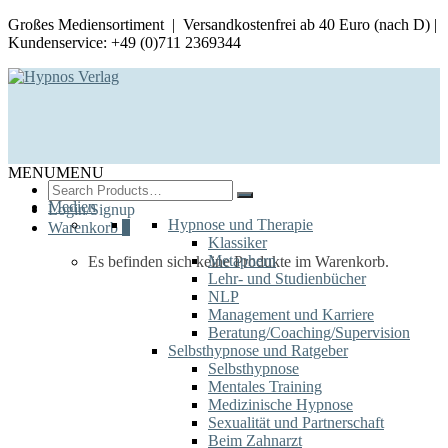
Großes Mediensortiment | Versandkostenfrei ab 40 Euro (nach D) |
Kundenservice: +49 (0)711 2369344
MENU
MENU
Search
for:
Medien
Login/Signup
Hypnose und Therapie
Warenkorb
0
Klassiker
Metaphern
Es befinden sich keine Produkte im Warenkorb.
Lehr- und Studienbücher
NLP
Management und Karriere
Beratung/Coaching/Supervision
Selbsthypnose und Ratgeber
Selbsthypnose
Mentales Training
Medizinische Hypnose
Sexualität und Partnerschaft
Beim Zahnarzt