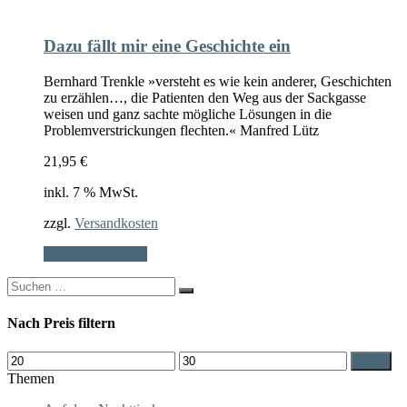
Dazu fällt mir eine Geschichte ein
Bernhard Trenkle »versteht es wie kein anderer, Geschichten
zu erzählen…, die Patienten den Weg aus der Sackgasse
weisen und ganz sachte mögliche Lösungen in die
Problemverstrickungen flechten.« Manfred Lütz
21,95
€
inkl. 7 % MwSt.
zzgl.
Versandkosten
In den Warenkorb
Search
for:
Nach Preis filtern
Min.
Max.
Filter
Preis
Preis
Themen