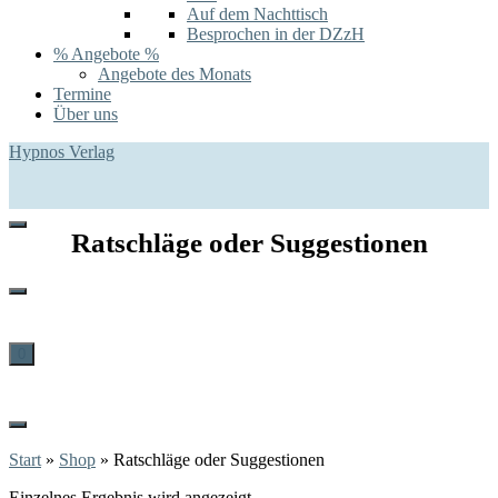
Auf dem Nachttisch
Besprochen in der DZzH
% Angebote %
Angebote des Monats
Termine
Über uns
Hypnos Verlag
Ratschläge oder Suggestionen
0
Start
»
Shop
»
Ratschläge oder Suggestionen
Einzelnes Ergebnis wird angezeigt