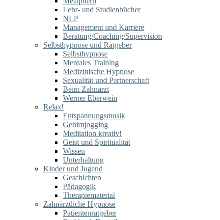
Metaphern
Lehr- und Studienbücher
NLP
Management und Karriere
Beratung/Coaching/Supervision
Selbsthypnose und Ratgeber
Selbsthypnose
Mentales Training
Medizinische Hypnose
Sexualität und Partnerschaft
Beim Zahnarzt
Werner Eberwein
Relax!
Entspannungsmusik
Gehirnjogging
Meditation kreativ!
Geist und Spiritualität
Wissen
Unterhaltung
Kinder und Jugend
Geschichten
Pädagogik
Therapiematerial
Zahnärztliche Hypnose
Patientenratgeber