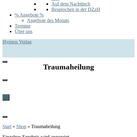
Auf dem Nachttisch
Besprochen in der DZzH
% Angebote %
Angebote des Monats
Termine
Über uns
Hypnos Verlag
Traumaheilung
0
Start
»
Shop
»
Traumaheilung
Einzelnes Ergebnis wird angezeigt