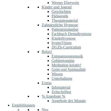
Werner Eberwein
Kinder und Jugend
Geschichten
Pädagogik
Therapiematerial
Zahnärztliche Hypnose
Patientenratgeber
Fachbuch Dentalhypnose
Kinderhypnose
hypnoVision
DGZh-Curriculum
Relax!
Entspannungsmusik
Gehirnjogging
Meditation kreativ!
Geist und Spiritualität
Wissen
Unterhaltung
Extras
Infomaterial
Zeitschriften
% Angebote %
Angebote des Monats
Empfehlungen
Neu