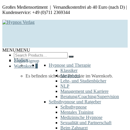
Großes Mediensortiment | Versandkostenfrei ab 40 Euro (nach D) |
Kundenservice: +49 (0)711 2369344
MENU
MENU
Search
for:
Medien
Login/Signup
Hypnose und Therapie
Warenkorb
0
Klassiker
Metaphern
Es befinden sich keine Produkte im Warenkorb.
Lehr- und Studienbücher
NLP
Management und Karriere
Beratung/Coaching/Supervision
Selbsthypnose und Ratgeber
Selbsthypnose
Mentales Training
Medizinische Hypnose
Sexualität und Partnerschaft
Beim Zahnarzt