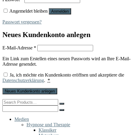
Angemeldet bleiben
Anmelden
Passwort vergessen?
Neues Kundenkonto anlegen
Erforderlich
E-Mail-Adresse
*
Ein Link zum Erstellen eines neuen Passworts wird an Ihre E-Mail-
Adresse gesendet.
Ja, ich möchte ein Kundenkonto eröffnen und akzeptiere die
Datenschutzerklärung
.
*
Neues Kundenkonto anlegen
Search
for:
Search
for:
Medien
Hypnose und Therapie
Klassiker