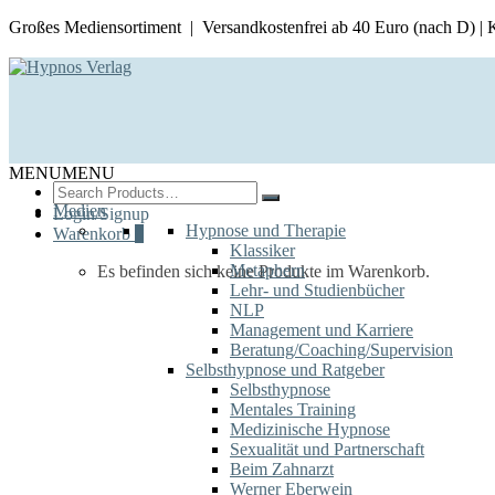
Großes Mediensortiment | Versandkostenfrei ab 40 Euro (nach D) |
MENU
MENU
Search
for:
Medien
Login/Signup
Hypnose und Therapie
Warenkorb
0
Klassiker
Metaphern
Es befinden sich keine Produkte im Warenkorb.
Lehr- und Studienbücher
NLP
Management und Karriere
Beratung/Coaching/Supervision
Selbsthypnose und Ratgeber
Selbsthypnose
Mentales Training
Medizinische Hypnose
Sexualität und Partnerschaft
Beim Zahnarzt
Werner Eberwein