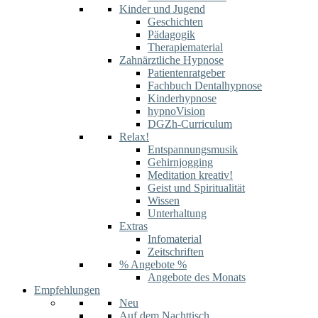
Kinder und Jugend
Geschichten
Pädagogik
Therapiematerial
Zahnärztliche Hypnose
Patientenratgeber
Fachbuch Dentalhypnose
Kinderhypnose
hypnoVision
DGZh-Curriculum
Relax!
Entspannungsmusik
Gehirnjogging
Meditation kreativ!
Geist und Spiritualität
Wissen
Unterhaltung
Extras
Infomaterial
Zeitschriften
% Angebote %
Angebote des Monats
Empfehlungen
Neu
Auf dem Nachttisch