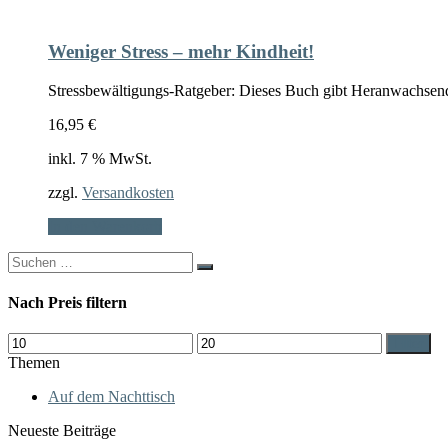
Weniger Stress – mehr Kindheit!
Stressbewältigungs-Ratgeber: Dieses Buch gibt Heranwachsend
16,95
€
inkl. 7 % MwSt.
zzgl.
Versandkosten
In den Warenkorb
Search
for:
Nach Preis filtern
Min.
Max.
Filter
Preis
Preis
Themen
Auf dem Nachttisch
Neueste Beiträge