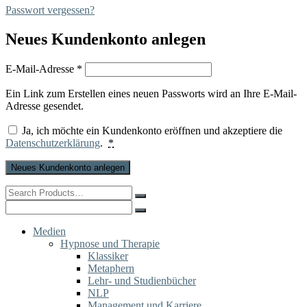
Passwort vergessen?
Neues Kundenkonto anlegen
Erforderlich
E-Mail-Adresse
*
Ein Link zum Erstellen eines neuen Passworts wird an Ihre E-Mail-
Adresse gesendet.
Ja, ich möchte ein Kundenkonto eröffnen und akzeptiere die
Datenschutzerklärung
.
*
Neues Kundenkonto anlegen
Search
for:
Search
for:
Medien
Hypnose und Therapie
Klassiker
Metaphern
Lehr- und Studienbücher
NLP
Management und Karriere