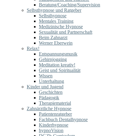
Beratung/Coaching/Supervision
Selbsthypnose und Ratgeber
Selbsthypnose
Mentales Training
Medizinische Hypnose
Sexualität und Partnerschaft
Beim Zahnarzt
Werner Eberwein
Relax!
Entspannungsmusik
Gehirnjogging
Meditation kreativ!
Geist und Spiritualität
Wissen
Unterhaltung
Kinder und Jugend
Geschichten
Pädagogik
Therapiematerial
Zahnärztliche Hypnose
Patientenratgeber
Fachbuch Dentalhypnose
Kinderhypnose
hypnoVision
DGZh-Curriculum