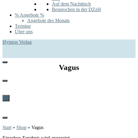
Auf dem Nachttisch
Besprochen in der DZzH
% Angebote %
Angebote des Monats
Termine
Über uns
Hypnos Verlag
Vagus
0
Start
»
Shop
»
Vagus
Einzelnes Ergebnis wird angezeigt