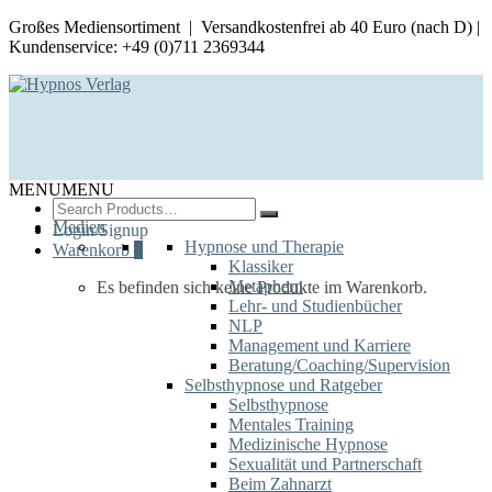
Großes Mediensortiment | Versandkostenfrei ab 40 Euro (nach D) |
Kundenservice: +49 (0)711 2369344
MENU
MENU
Search
for:
Medien
Login/Signup
Hypnose und Therapie
Warenkorb
0
Klassiker
Metaphern
Es befinden sich keine Produkte im Warenkorb.
Lehr- und Studienbücher
NLP
Management und Karriere
Beratung/Coaching/Supervision
Selbsthypnose und Ratgeber
Selbsthypnose
Mentales Training
Medizinische Hypnose
Sexualität und Partnerschaft
Beim Zahnarzt