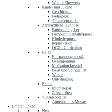
Werner Eberwein
Kinder und Jugend
Geschichten
Pädagogik
Therapiematerial
Zahnärztliche Hypnose
Patientenratgeber
Fachbuch Dentalhypnose
Kinderhypnose
hypnoVision
DGZh-Curriculum
Relax!
Entspannungsmusik
Gehirnjogging
Meditation kreativ!
Geist und Spiritualität
Wissen
Unterhaltung
Extras
Infomaterial
Zeitschriften
% Angebote %
Angebote des Monats
Empfehlungen
Neu