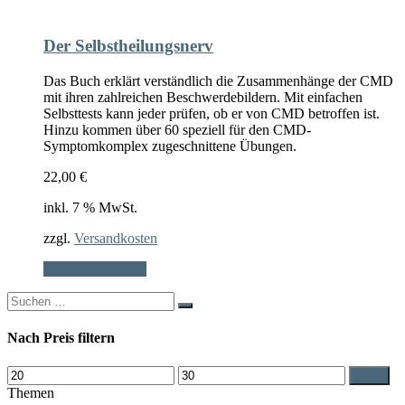
Der Selbstheilungsnerv
Das Buch erklärt verständlich die Zusammenhänge der CMD
mit ihren zahlreichen Beschwerdebildern. Mit einfachen
Selbsttests kann jeder prüfen, ob er von CMD betroffen ist.
Hinzu kommen über 60 speziell für den CMD-
Symptomkomplex zugeschnittene Übungen.
22,00
€
inkl. 7 % MwSt.
zzgl.
Versandkosten
In den Warenkorb
Search
for:
Nach Preis filtern
Min.
Max.
Filter
Preis
Preis
Themen