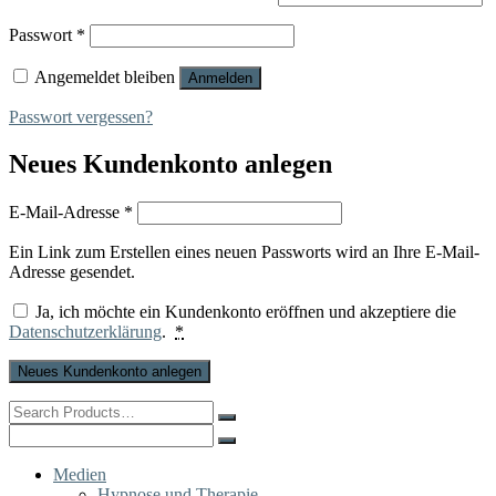
Erforderlich
Passwort
*
Angemeldet bleiben
Anmelden
Passwort vergessen?
Neues Kundenkonto anlegen
Erforderlich
E-Mail-Adresse
*
Ein Link zum Erstellen eines neuen Passworts wird an Ihre E-Mail-
Adresse gesendet.
Ja, ich möchte ein Kundenkonto eröffnen und akzeptiere die
Datenschutzerklärung
.
*
Neues Kundenkonto anlegen
Search
for:
Search
for:
Medien
Hypnose und Therapie