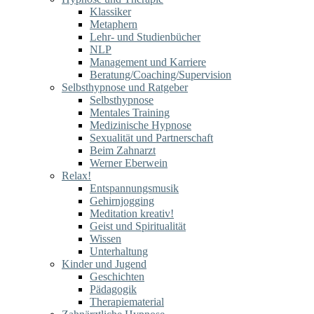
Klassiker
Metaphern
Lehr- und Studienbücher
NLP
Management und Karriere
Beratung/Coaching/Supervision
Selbsthypnose und Ratgeber
Selbsthypnose
Mentales Training
Medizinische Hypnose
Sexualität und Partnerschaft
Beim Zahnarzt
Werner Eberwein
Relax!
Entspannungsmusik
Gehirnjogging
Meditation kreativ!
Geist und Spiritualität
Wissen
Unterhaltung
Kinder und Jugend
Geschichten
Pädagogik
Therapiematerial