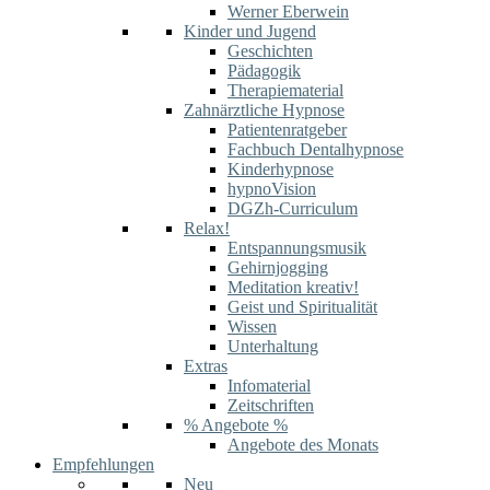
Werner Eberwein
Kinder und Jugend
Geschichten
Pädagogik
Therapiematerial
Zahnärztliche Hypnose
Patientenratgeber
Fachbuch Dentalhypnose
Kinderhypnose
hypnoVision
DGZh-Curriculum
Relax!
Entspannungsmusik
Gehirnjogging
Meditation kreativ!
Geist und Spiritualität
Wissen
Unterhaltung
Extras
Infomaterial
Zeitschriften
% Angebote %
Angebote des Monats
Empfehlungen
Neu