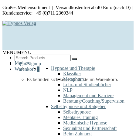
Großes Mediensortiment | Versandkostenfrei ab 40 Euro (nach D) |
Kundenservice: +49 (0)711 2369344
MENU
MENU
Search
for:
Medien
Login/Signup
Hypnose und Therapie
Warenkorb
0
Klassiker
Metaphern
Es befinden sich keine Produkte im Warenkorb.
Lehr- und Studienbücher
NLP
Management und Karriere
Beratung/Coaching/Supervision
Selbsthypnose und Ratgeber
Selbsthypnose
Mentales Training
Medizinische Hypnose
Sexualität und Partnerschaft
Beim Zahnarzt