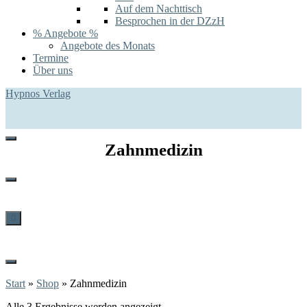
Auf dem Nachttisch
Besprochen in der DZzH
% Angebote %
Angebote des Monats
Termine
Über uns
Hypnos Verlag
Zahnmedizin
0
Start
»
Shop
»
Zahnmedizin
Alle 3 Ergebnisse werden angezeigt