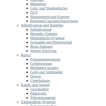
Metaphern
Lehr- und Studienbücher
NLP
Management und Karriere
Beratung/Coaching/Supervision
Selbsthypnose und Ratgeber
Selbsthypnose
Mentales Training
Medizinische Hypnose
Sexualität und Partnerschaft
Beim Zahnarzt
Werner Eberwein
Relax!
Entspannungsmusik
Gehirnjogging
Meditation kreativ!
Geist und Spiritualität
Wissen
Unterhaltung
Kinder und Jugend
Geschichten
Pädagogik
Therapiematerial
Zahnärztliche Hypnose