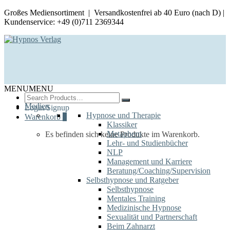
Großes Mediensortiment | Versandkostenfrei ab 40 Euro (nach D) |
Kundenservice: +49 (0)711 2369344
MENU
MENU
Search
for:
Medien
Login/Signup
Hypnose und Therapie
Warenkorb
0
Klassiker
Metaphern
Es befinden sich keine Produkte im Warenkorb.
Lehr- und Studienbücher
NLP
Management und Karriere
Beratung/Coaching/Supervision
Selbsthypnose und Ratgeber
Selbsthypnose
Mentales Training
Medizinische Hypnose
Sexualität und Partnerschaft
Beim Zahnarzt