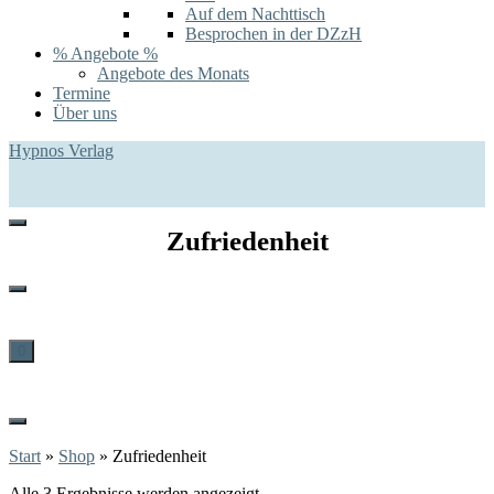
Auf dem Nachttisch
Besprochen in der DZzH
% Angebote %
Angebote des Monats
Termine
Über uns
Hypnos Verlag
Zufriedenheit
0
Start
»
Shop
»
Zufriedenheit
Alle 3 Ergebnisse werden angezeigt