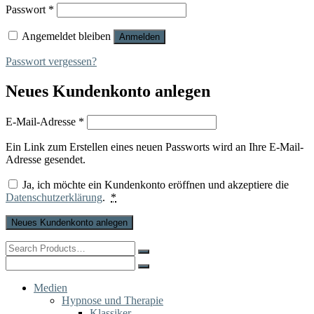
Erforderlich
Passwort
*
Angemeldet bleiben
Anmelden
Passwort vergessen?
Neues Kundenkonto anlegen
Erforderlich
E-Mail-Adresse
*
Ein Link zum Erstellen eines neuen Passworts wird an Ihre E-Mail-
Adresse gesendet.
Ja, ich möchte ein Kundenkonto eröffnen und akzeptiere die
Datenschutzerklärung
.
*
Neues Kundenkonto anlegen
Search
for:
Search
for:
Medien
Hypnose und Therapie
Klassiker