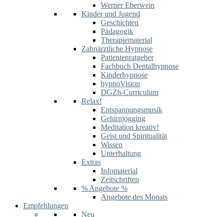
Werner Eberwein
Kinder und Jugend
Geschichten
Pädagogik
Therapiematerial
Zahnärztliche Hypnose
Patientenratgeber
Fachbuch Dentalhypnose
Kinderhypnose
hypnoVision
DGZh-Curriculum
Relax!
Entspannungsmusik
Gehirnjogging
Meditation kreativ!
Geist und Spiritualität
Wissen
Unterhaltung
Extras
Infomaterial
Zeitschriften
% Angebote %
Angebote des Monats
Empfehlungen
Neu