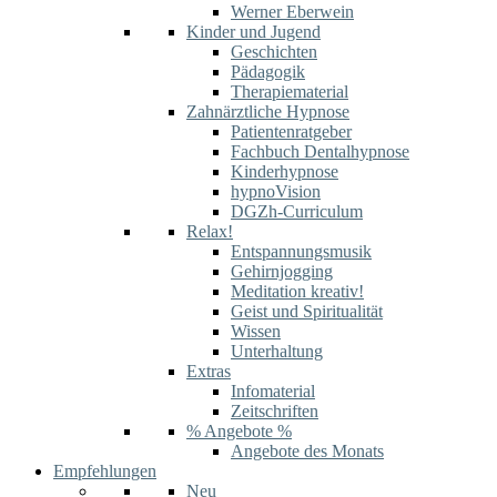
Werner Eberwein
Kinder und Jugend
Geschichten
Pädagogik
Therapiematerial
Zahnärztliche Hypnose
Patientenratgeber
Fachbuch Dentalhypnose
Kinderhypnose
hypnoVision
DGZh-Curriculum
Relax!
Entspannungsmusik
Gehirnjogging
Meditation kreativ!
Geist und Spiritualität
Wissen
Unterhaltung
Extras
Infomaterial
Zeitschriften
% Angebote %
Angebote des Monats
Empfehlungen
Neu