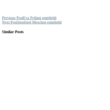
Previous Post
Eva Pollani empfiehlt
Next Post
Siegfried Mrochen empfiehlt
Similar Posts