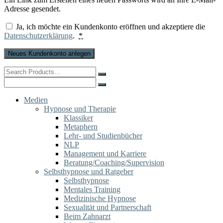
Adresse gesendet.
Ja, ich möchte ein Kundenkonto eröffnen und akzeptiere die
Datenschutzerklärung
.
*
Neues Kundenkonto anlegen
Search
for:
Search
for:
Medien
Hypnose und Therapie
Klassiker
Metaphern
Lehr- und Studienbücher
NLP
Management und Karriere
Beratung/Coaching/Supervision
Selbsthypnose und Ratgeber
Selbsthypnose
Mentales Training
Medizinische Hypnose
Sexualität und Partnerschaft
Beim Zahnarzt