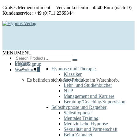
Großes Mediensortiment | Versandkostenfrei ab 40 Euro (nach D) |
Kundenservice: +49 (0)711 2369344
MENU
MENU
Search
for:
Medien
Login/Signup
Hypnose und Therapie
Warenkorb
0
Klassiker
Metaphern
Es befinden sich keine Produkte im Warenkorb.
Lehr- und Studienbücher
NLP
Management und Karriere
Beratung/Coaching/Supervision
Selbsthypnose und Ratgeber
Selbsthypnose
Mentales Training
Medizinische Hypnose
Sexualität und Partnerschaft
Beim Zahnarzt