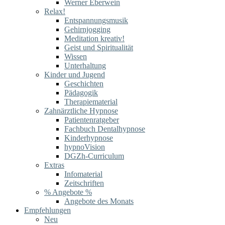
Werner Eberwein
Relax!
Entspannungsmusik
Gehirnjogging
Meditation kreativ!
Geist und Spiritualität
Wissen
Unterhaltung
Kinder und Jugend
Geschichten
Pädagogik
Therapiematerial
Zahnärztliche Hypnose
Patientenratgeber
Fachbuch Dentalhypnose
Kinderhypnose
hypnoVision
DGZh-Curriculum
Extras
Infomaterial
Zeitschriften
% Angebote %
Angebote des Monats
Empfehlungen
Neu