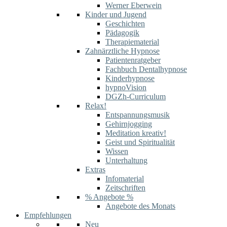
Werner Eberwein
Kinder und Jugend
Geschichten
Pädagogik
Therapiematerial
Zahnärztliche Hypnose
Patientenratgeber
Fachbuch Dentalhypnose
Kinderhypnose
hypnoVision
DGZh-Curriculum
Relax!
Entspannungsmusik
Gehirnjogging
Meditation kreativ!
Geist und Spiritualität
Wissen
Unterhaltung
Extras
Infomaterial
Zeitschriften
% Angebote %
Angebote des Monats
Empfehlungen
Neu