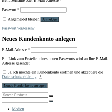
Benutzername oder E-Mail-Adresse
*
Erforderlich
Passwort
*
Angemeldet bleiben
Anmelden
Passwort vergessen?
Neues Kundenkonto anlegen
Erforderlich
E-Mail-Adresse
*
Ein Link zum Erstellen eines neuen Passworts wird an Ihre E-Mail-
Adresse gesendet.
Ja, ich möchte ein Kundenkonto eröffnen und akzeptiere die
Datenschutzerklärung
.
*
Neues Kundenkonto anlegen
Search
for:
Search
for:
Medien