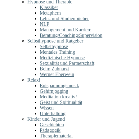
Hypnose und Therapie
Klassiker
Metaphern
Lehr- und Studienbücher
NLP
Management und Karriere
Beratung/Coaching/Supervision
Selbsthypnose und Ratgeber
Selbsthypnose
Mentales Training
Medizinische Hypnose
Sexualität und Partnerschaft
Beim Zahnarzt
Werner Eberwein
Relax!
Entspannungsmusik
Gehirnjogging
Meditation kreativ!
Geist und Spiritualität
Wissen
Unterhaltung
Kinder und Jugend
Geschichten
Pädagogik
Therapiematerial