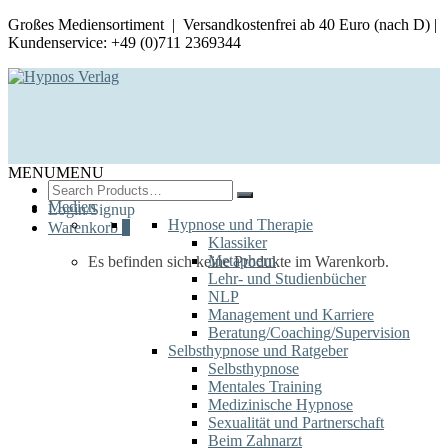
Großes Mediensortiment | Versandkostenfrei ab 40 Euro (nach D) |
Kundenservice: +49 (0)711 2369344
MENU
MENU
Search
for:
Medien
Login/Signup
Hypnose und Therapie
Warenkorb
0
Klassiker
Metaphern
Es befinden sich keine Produkte im Warenkorb.
Lehr- und Studienbücher
NLP
Management und Karriere
Beratung/Coaching/Supervision
Selbsthypnose und Ratgeber
Selbsthypnose
Mentales Training
Medizinische Hypnose
Sexualität und Partnerschaft
Beim Zahnarzt