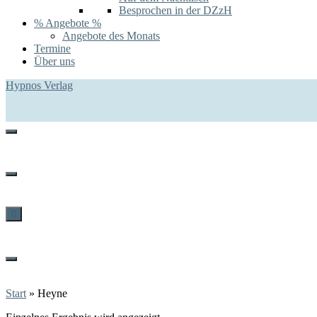
Besprochen in der DZzH
% Angebote %
Angebote des Monats
Termine
Über uns
Hypnos Verlag
0
Start
»
Heyne