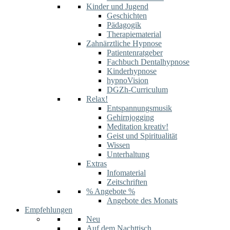
Kinder und Jugend
Geschichten
Pädagogik
Therapiematerial
Zahnärztliche Hypnose
Patientenratgeber
Fachbuch Dentalhypnose
Kinderhypnose
hypnoVision
DGZh-Curriculum
Relax!
Entspannungsmusik
Gehirnjogging
Meditation kreativ!
Geist und Spiritualität
Wissen
Unterhaltung
Extras
Infomaterial
Zeitschriften
% Angebote %
Angebote des Monats
Empfehlungen
Neu
Auf dem Nachttisch