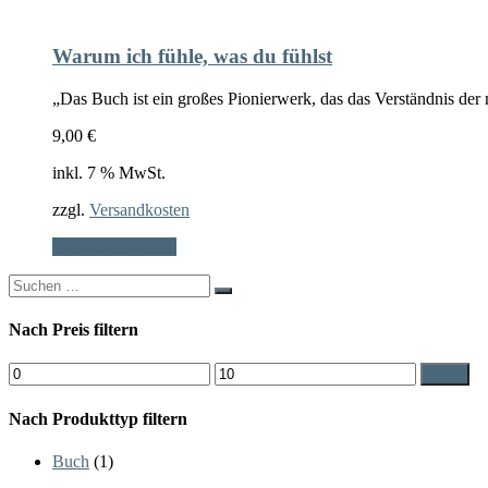
Warum ich fühle, was du fühlst
„Das Buch ist ein großes Pionierwerk, das das Verständnis der 
9,00
€
inkl. 7 % MwSt.
zzgl.
Versandkosten
In den Warenkorb
Search
for:
Nach Preis filtern
Min.
Max.
Filter
Preis
Preis
Nach Produkttyp filtern
Buch
(1)