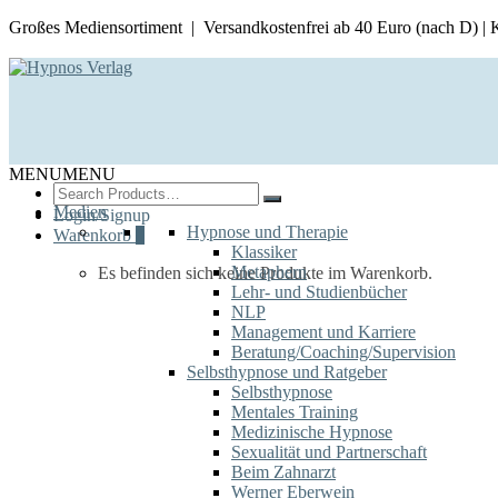
Großes Mediensortiment | Versandkostenfrei ab 40 Euro (nach D) |
MENU
MENU
Search
for:
Medien
Login/Signup
Hypnose und Therapie
Warenkorb
0
Klassiker
Metaphern
Es befinden sich keine Produkte im Warenkorb.
Lehr- und Studienbücher
NLP
Management und Karriere
Beratung/Coaching/Supervision
Selbsthypnose und Ratgeber
Selbsthypnose
Mentales Training
Medizinische Hypnose
Sexualität und Partnerschaft
Beim Zahnarzt
Werner Eberwein