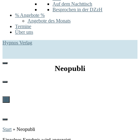
Auf dem Nachttisch
Besprochen in der DZzH
% Angebote %
Angebote des Monats
Termine
Über uns
Hypnos Verlag
Neopubli
0
Start
»
Neopubli
Einzelnes Ergebnis wird angezeigt