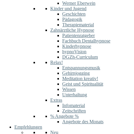
Werner Eberwein
Kinder und Jugend
Geschichten
Pädagogik
Therapiematerial
Zahnärztliche Hypnose
Patientenratgeber
Fachbuch Dentalhypnose
Kinderhypnose
hypnoVision
DGZh-Curriculum
Relax!
Entspannungsmusik
Gehirnjogging
Meditation kreativ!
Geist und Spiritualität
Wissen
Unterhaltung
Extras
Infomaterial
Zeitschriften
% Angebote %
Angebote des Monats
Empfehlungen
Neu