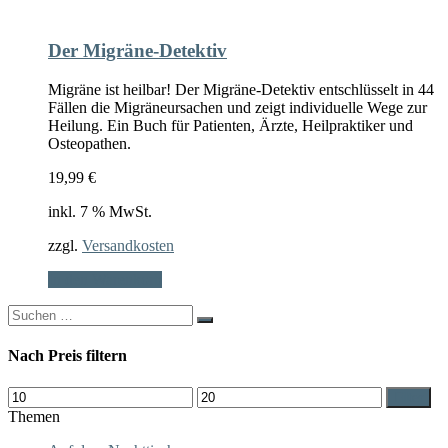
Der Migräne-Detektiv
Migräne ist heilbar! Der Migräne-Detektiv entschlüsselt in 44
Fällen die Migräneursachen und zeigt individuelle Wege zur
Heilung. Ein Buch für Patienten, Ärzte, Heilpraktiker und
Osteopathen.
19,99
€
inkl. 7 % MwSt.
zzgl.
Versandkosten
In den Warenkorb
Search
for:
Nach Preis filtern
Min.
Max.
Filter
Preis
Preis
Themen