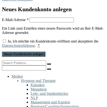
Neues Kundenkonto anlegen
Erforderlich
E-Mail-Adresse
*
Ein Link zum Erstellen eines neuen Passworts wird an Ihre E-Mail-
Adresse gesendet.
Ja, ich möchte ein Kundenkonto eröffnen und akzeptiere die
Datenschutzerklärung
.
*
Neues Kundenkonto anlegen
Search
for:
Search
for:
Medien
Hypnose und Therapie
Klassiker
Metaphern
Lehr- und Studienbücher
NLP
Management und Karriere
Beratung/Coaching/Supervision