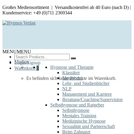
Großes Mediensortiment | Versandkostenfrei ab 40 Euro (nach D) |
Kundenservice: +49 (0)711 2369344
MENU
MENU
Search
for:
Medien
Login/Signup
Hypnose und Therapie
Warenkorb
0
Klassiker
Metaphern
Es befinden sich keine Produkte im Warenkorb.
Lehr- und Studienbücher
NLP
Management und Karriere
Beratung/Coaching/Supervision
Selbsthypnose und Ratgeber
Selbsthypnose
Mentales Training
Medizinische Hypnose
Sexualität und Partnerschaft
Beim Zahnarzt