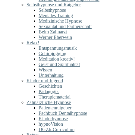
Selbsthypnose und Ratgeber
Selbsthypnose
Mentales Training
Medizinische Hypnose
Sexualität und Partnerschaft
Beim Zahnarzt
Werner Eberwein
Relax!
Entspannungsmusik
Gehirnjogging
Meditation kreativ!
Geist und Spiritualität
Wissen
Unterhaltung
Kinder und Jugend
Geschichten
Pädagogik
Therapiematerial
Zahnärztliche Hypnose
Patientenratgeber
Fachbuch Dentalhypnose
Kinderhypnose
hypnoVision
DGZh-Curriculum
Extras