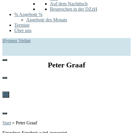
Auf dem Nachttisch
Besprochen in der DZzH
% Angebote %
Angebote des Monats
Termine
Über uns
Hypnos Verlag
Peter Graaf
0
Start
»
Peter Graaf
Einzelnes Ergebnis wird angezeigt