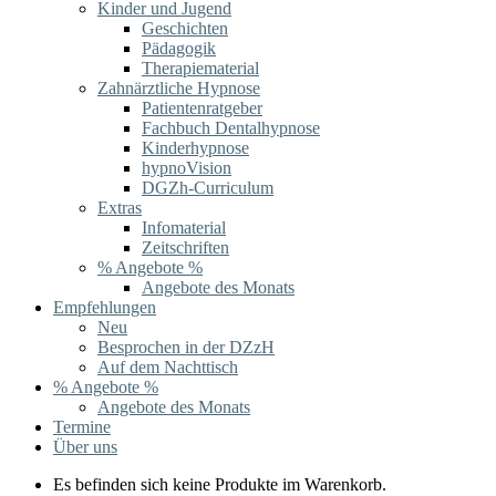
Kinder und Jugend
Geschichten
Pädagogik
Therapiematerial
Zahnärztliche Hypnose
Patientenratgeber
Fachbuch Dentalhypnose
Kinderhypnose
hypnoVision
DGZh-Curriculum
Extras
Infomaterial
Zeitschriften
% Angebote %
Angebote des Monats
Empfehlungen
Neu
Besprochen in der DZzH
Auf dem Nachttisch
% Angebote %
Angebote des Monats
Termine
Über uns
Es befinden sich keine Produkte im Warenkorb.