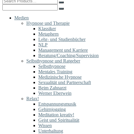
Search
for:
Search
for:
Medien
Hypnose und Therapie
Klassiker
Metaphern
Lehr- und Studienbücher
NLP
Management und Karriere
Beratung/Coaching/Supervision
Selbsthypnose und Ratgeber
Selbsthypnose
Mentales Training
Medizinische Hypnose
Sexualität und Partnerschaft
Beim Zahnarzt
Werner Eberwein
Relax!
Entspannungsmusik
Gehirnjogging
Meditation kreativ!
Geist und Spiritualität
Wissen
Unterhaltung