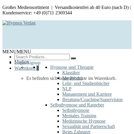
Großes Mediensortiment | Versandkostenfrei ab 40 Euro (nach D) |
Kundenservice: +49 (0)711 2369344
MENU
MENU
Search
for:
Medien
Login/Signup
Hypnose und Therapie
Warenkorb
0
Klassiker
Metaphern
Es befinden sich keine Produkte im Warenkorb.
Lehr- und Studienbücher
NLP
Management und Karriere
Beratung/Coaching/Supervision
Selbsthypnose und Ratgeber
Selbsthypnose
Mentales Training
Medizinische Hypnose
Sexualität und Partnerschaft
Beim Zahnarzt