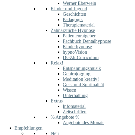
Werner Eberwein
Kinder und Jugend
Geschichten
Pädagogik
Therapiematerial
Zahnärztliche Hypnose
Patientenratgeber
Fachbuch Dentalhypnose
Kinderhypnose
hypnoVision
DGZh-Curriculum
Relax!
Entspannungsmusik
Gehirnjogging
Meditation kreativ!
Geist und Spiritualität
Wissen
Unterhaltung
Extras
Infomaterial
Zeitschriften
% Angebote %
Angebote des Monats
Empfehlungen
Neu