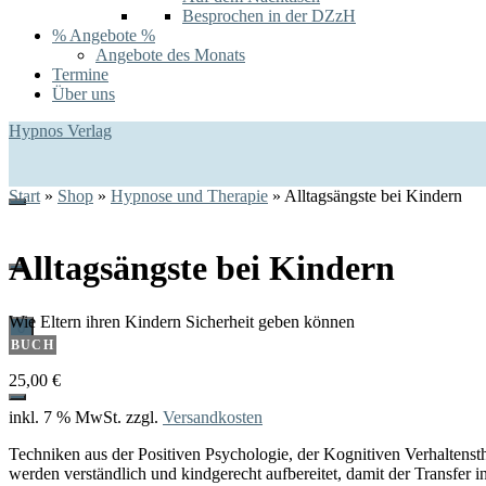
Besprochen in der DZzH
% Angebote %
Angebote des Monats
Termine
Über uns
Hypnos Verlag
Start
»
Shop
»
Hypnose und Therapie
»
Alltagsängste bei Kindern
Alltagsängste bei Kindern
Wie Eltern ihren Kindern Sicherheit geben können
0
BUCH
25,00
€
inkl. 7 % MwSt.
zzgl.
Versandkosten
Techniken aus der Positiven Psychologie, der Kognitiven Verhalten
werden verständlich und kindgerecht aufbereitet, damit der Transfer in