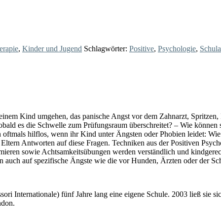
erapie
,
Kinder und Jugend
Schlagwörter:
Positive
,
Psychologie
,
Schula
it einem Kind umgehen, das panische Angst vor dem Zahnarzt, Spritzen
, sobald es die Schwelle zum Prüfungsraum überschreitet? – Wie könne
 oftmals hilflos, wenn ihr Kind unter Ängsten oder Phobien leidet: Wie 
 Eltern Antworten auf diese Fragen. Techniken aus der Positiven Psych
eren sowie Achtsamkeitsübungen werden verständlich und kindgerecht a
n auch auf spezifische Ängste wie die vor Hunden, Ärzten oder der Sch
ori Internationale) fünf Jahre lang eine eigene Schule. 2003 ließ sie s
ndon.