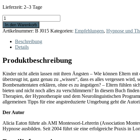
Lieferzeit:
2–3 Tage
Alltagsängste
bei
In den Warenkorb
Kindern
Artikelnummer:
B J015
Kategorien:
Empfehlungen
,
Hypnose und Th
Menge
Beschreibung
Details
Produktbeschreibung
Kinder nicht allein lassen mit ihren Ängsten – Wie können Eltern m
überzeugt ist, ganz genau zu „wissen“, dass es alles vergessen wird
Bombenattentaten erklären, ohne es zu ängstigen? – Eltern fühlen sich
bieten und nicht noch alles zu verschlimmern? In diesem Buch finden
Therapien, der Hypnotherapie und dem Neurolinguistischen Programmi
allgemeinen Tipps für eine angstreduzierte Umgebung geht die Autori
Der Autor
Alicia Eaton führte als AMI Montessori-Lehrerin (Association Montess
Hypnose ausbilden. Seit 2004 führt sie eine erfolgreiche Praxis in Lo