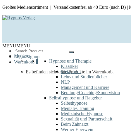
Großes Mediensortiment | Versandkostenfrei ab 40 Euro (nach D) |
MENU
MENU
Search
for:
Medien
Login/Signup
Hypnose und Therapie
Warenkorb
0
Klassiker
Metaphern
Es befinden sich keine Produkte im Warenkorb.
Lehr- und Studienbücher
NLP
Management und Karriere
Beratung/Coaching/Supervision
Selbsthypnose und Ratgeber
Selbsthypnose
Mentales Training
Medizinische Hypnose
Sexualität und Partnerschaft
Beim Zahnarzt
Werner Eberwein