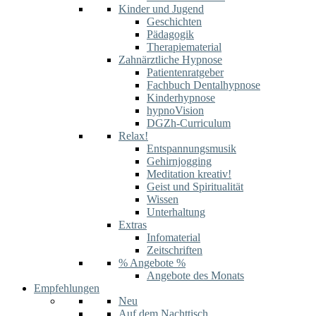
Kinder und Jugend
Geschichten
Pädagogik
Therapiematerial
Zahnärztliche Hypnose
Patientenratgeber
Fachbuch Dentalhypnose
Kinderhypnose
hypnoVision
DGZh-Curriculum
Relax!
Entspannungsmusik
Gehirnjogging
Meditation kreativ!
Geist und Spiritualität
Wissen
Unterhaltung
Extras
Infomaterial
Zeitschriften
% Angebote %
Angebote des Monats
Empfehlungen
Neu
Auf dem Nachttisch