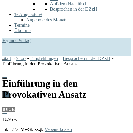
Auf dem Nachttisch
Besprochen in der DZzH
% Angebote %
Angebote des Monats
Termine
Über uns
Hypnos Verlag
Start
»
Shop
»
Empfehlungen
»
Besprochen in der DZzH
»
Einführung in den Provokativen Ansatz
Einführung in den
Provokativen Ansatz
0
BUCH
16,95
€
inkl. 7 % MwSt.
zzgl.
Versandkosten