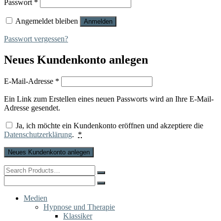
Erforderlich
Passwort
*
Angemeldet bleiben
Anmelden
Passwort vergessen?
Neues Kundenkonto anlegen
Erforderlich
E-Mail-Adresse
*
Ein Link zum Erstellen eines neuen Passworts wird an Ihre E-Mail-
Adresse gesendet.
Ja, ich möchte ein Kundenkonto eröffnen und akzeptiere die
Datenschutzerklärung
.
*
Neues Kundenkonto anlegen
Search
for:
Search
for:
Medien
Hypnose und Therapie
Klassiker