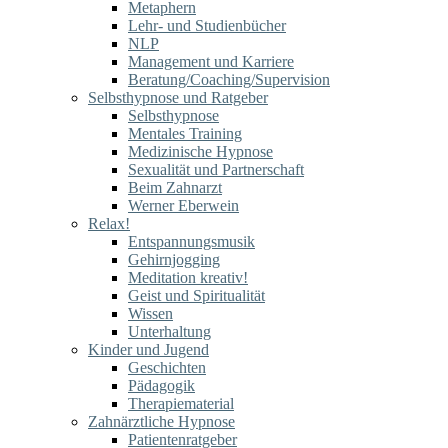
Metaphern
Lehr- und Studienbücher
NLP
Management und Karriere
Beratung/Coaching/Supervision
Selbsthypnose und Ratgeber
Selbsthypnose
Mentales Training
Medizinische Hypnose
Sexualität und Partnerschaft
Beim Zahnarzt
Werner Eberwein
Relax!
Entspannungsmusik
Gehirnjogging
Meditation kreativ!
Geist und Spiritualität
Wissen
Unterhaltung
Kinder und Jugend
Geschichten
Pädagogik
Therapiematerial
Zahnärztliche Hypnose
Patientenratgeber