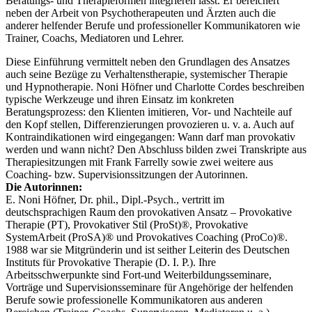
Beratungs- und Therapieformen integrieren lässt. Er bereichert
neben der Arbeit von Psychotherapeuten und Ärzten auch die
anderer helfender Berufe und professioneller Kommunikatoren wie
Trainer, Coachs, Mediatoren und Lehrer.
Diese Einführung vermittelt neben den Grundlagen des Ansatzes
auch seine Bezüge zu Verhaltenstherapie, systemischer Therapie
und Hypnotherapie. Noni Höfner und Charlotte Cordes beschreiben
typische Werkzeuge und ihren Einsatz im konkreten
Beratungsprozess: den Klienten imitieren, Vor- und Nachteile auf
den Kopf stellen, Differenzierungen provozieren u. v. a. Auch auf
Kontraindikationen wird eingegangen: Wann darf man provokativ
werden und wann nicht? Den Abschluss bilden zwei Transkripte aus
Therapiesitzungen mit Frank Farrelly sowie zwei weitere aus
Coaching- bzw. Supervisionssitzungen der Autorinnen.
Die Autorinnen:
E. Noni Höfner, Dr. phil., Dipl.-Psych., vertritt im
deutschsprachigen Raum den provokativen Ansatz – Provokative
Therapie (PT), Provokativer Stil (ProSt)®, Provokative
SystemArbeit (ProSA)® und Provokatives Coaching (ProCo)®.
1988 war sie Mitgründerin und ist seither Leiterin des Deutschen
Instituts für Provokative Therapie (D. I. P.). Ihre
Arbeitsschwerpunkte sind Fort-und Weiterbildungsseminare,
Vorträge und Supervisionsseminare für Angehörige der helfenden
Berufe sowie professionelle Kommunikatoren aus anderen