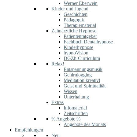
Werner Eberwein
Kinder und Jugend
Geschichten
Pädagogik
Therapiematerial
Zahnärztliche Hypnose
Patientenratgeber
Fachbuch Dentalhypnose
Kinderhypnose
hypnoVision
DGZh-Curriculum
Relax!
Entspannungsmusik
Gehirnjogging
Meditation kreativ!
Geist und Spiritualität
Wissen
Unterhaltung
Extras
Infomaterial
Zeitschriften
% Angebote %
Angebote des Monats
Empfehlungen
Neu