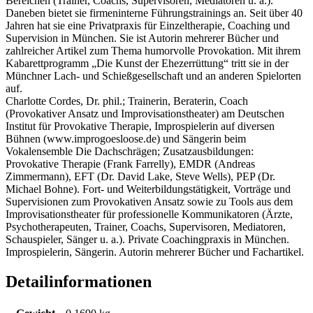
Bereichen (Trainer, Coachs, Supervisoren, Mediatoren u. a.).
Daneben bietet sie firmeninterne Führungstrainings an. Seit über 40
Jahren hat sie eine Privatpraxis für Einzeltherapie, Coaching und
Supervision in München. Sie ist Autorin mehrerer Bücher und
zahlreicher Artikel zum Thema humorvolle Provokation. Mit ihrem
Kabarettprogramm „Die Kunst der Ehezerrüttung“ tritt sie in der
Münchner Lach- und Schießgesellschaft und an anderen Spielorten
auf.
Charlotte Cordes, Dr. phil.; Trainerin, Beraterin, Coach
(Provokativer Ansatz und Improvisationstheater) am Deutschen
Institut für Provokative Therapie, Improspielerin auf diversen
Bühnen (www.improgoesloose.de) und Sängerin beim
Vokalensemble Die Dachschrägen; Zusatzausbildungen:
Provokative Therapie (Frank Farrelly), EMDR (Andreas
Zimmermann), EFT (Dr. David Lake, Steve Wells), PEP (Dr.
Michael Bohne). Fort- und Weiterbildungstätigkeit, Vorträge und
Supervisionen zum Provokativen Ansatz sowie zu Tools aus dem
Improvisationstheater für professionelle Kommunikatoren (Ärzte,
Psychotherapeuten, Trainer, Coachs, Supervisoren, Mediatoren,
Schauspieler, Sänger u. a.). Private Coachingpraxis in München.
Improspielerin, Sängerin. Autorin mehrerer Bücher und Fachartikel.
Detailinformationen