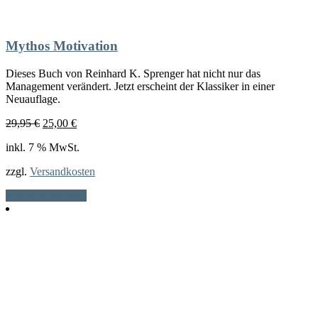
Mythos Motivation
Dieses Buch von Reinhard K. Sprenger hat nicht nur das
Management verändert. Jetzt erscheint der Klassiker in einer
Neuauflage.
Ursprünglicher
Aktueller
29,95
€
25,00
€
Preis
Preis
inkl. 7 % MwSt.
war:
ist:
29,95 €
25,00 €.
zzgl.
Versandkosten
In den Warenkorb