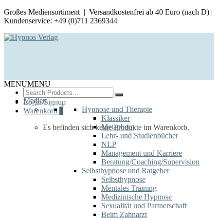
Großes Mediensortiment | Versandkostenfrei ab 40 Euro (nach D) |
Kundenservice: +49 (0)711 2369344
MENU
MENU
Search
for:
Medien
Login/Signup
Hypnose und Therapie
Warenkorb
0
Klassiker
Metaphern
Es befinden sich keine Produkte im Warenkorb.
Lehr- und Studienbücher
NLP
Management und Karriere
Beratung/Coaching/Supervision
Selbsthypnose und Ratgeber
Selbsthypnose
Mentales Training
Medizinische Hypnose
Sexualität und Partnerschaft
Beim Zahnarzt