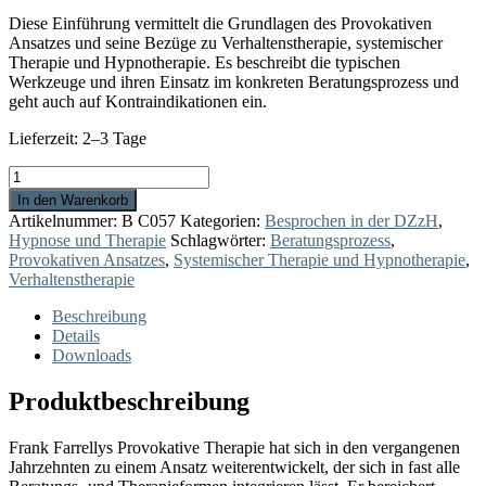
Diese Einführung vermittelt die Grundlagen des Provokativen
Ansatzes und seine Bezüge zu Verhaltenstherapie, systemischer
Therapie und Hypnotherapie. Es beschreibt die typischen
Werkzeuge und ihren Einsatz im konkreten Beratungsprozess und
geht auch auf Kontraindikationen ein.
Lieferzeit:
2–3 Tage
Einführung
in
In den Warenkorb
den
Artikelnummer:
B C057
Kategorien:
Besprochen in der DZzH
,
Provokativen
Hypnose und Therapie
Schlagwörter:
Beratungsprozess
,
Ansatz
Provokativen Ansatzes
,
Systemischer Therapie und Hypnotherapie
,
Menge
Verhaltenstherapie
Beschreibung
Details
Downloads
Produktbeschreibung
Frank Farrellys Provokative Therapie hat sich in den vergangenen
Jahrzehnten zu einem Ansatz weiterentwickelt, der sich in fast alle