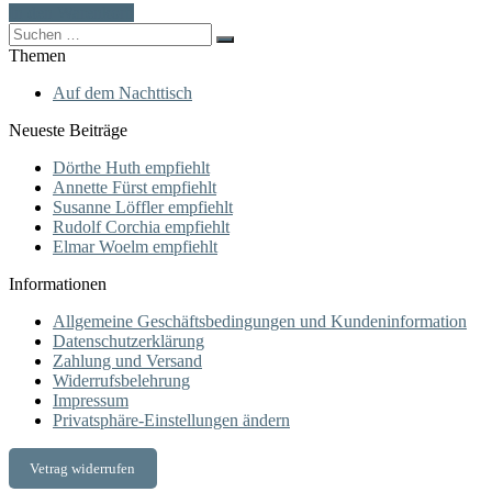
In den Warenkorb
Search
for:
Themen
Auf dem Nachttisch
Neueste Beiträge
Dörthe Huth empfiehlt
Annette Fürst empfiehlt
Susanne Löffler empfiehlt
Rudolf Corchia empfiehlt
Elmar Woelm empfiehlt
Informationen
Allgemeine Geschäftsbedingungen und Kundeninformation
Datenschutzerklärung
Zahlung und Versand
Widerrufsbelehrung
Impressum
Privatsphäre-Einstellungen ändern
Vetrag widerrufen