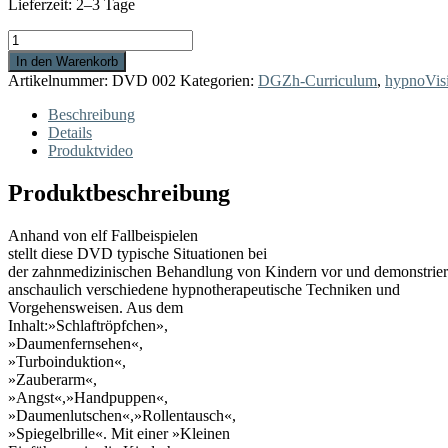
Lieferzeit:
2–3 Tage
Kinderhypnose
in
In den Warenkorb
der
Artikelnummer:
DVD 002
Kategorien:
DGZh-Curriculum
,
hypnoVis
Zahnmedizin
Menge
Beschreibung
Details
Produktvideo
Produktbeschreibung
Anhand von elf Fallbeispielen
stellt diese DVD typische Situationen bei
der zahnmedizinischen Behandlung von Kindern vor und demonstrier
anschaulich verschiedene hypnotherapeutische Techniken und
Vorgehensweisen. Aus dem
Inhalt:»Schlaftröpfchen»,
»Daumenfernsehen«,
»Turboinduktion«,
»Zauberarm«,
»Angst«,»Handpuppen«,
»Daumenlutschen«,»Rollentausch«,
»Spiegelbrille«. Mit einer »Kleinen