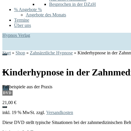
Besprochen in der DZzH
% Angebote %
Angebote des Monats
Termine
Über uns
Hypnos Verlag
Start
»
Shop
»
Zahnärztliche Hypnose
»
Kinderhypnose in der Zahnm
Kinderhypnose in der Zahnmed
Fallbeispiele aus der Praxis
0
DVD
21,00
€
inkl. 19 % MwSt.
zzgl.
Versandkosten
Diese DVD stellt typische Situationen bei der zahnmedizinischen B