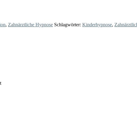
ion
,
Zahnärztliche Hypnose
Schlagwörter:
Kinderhypnose
,
Zahnärztli
t