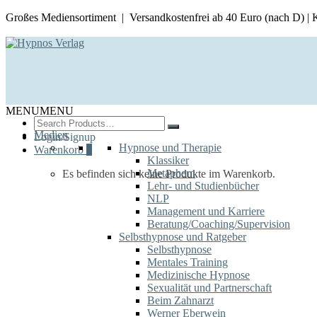
Großes Mediensortiment | Versandkostenfrei ab 40 Euro (nach D) |
MENU
MENU
Search
for:
Medien
Login/Signup
Hypnose und Therapie
Warenkorb
0
Klassiker
Metaphern
Es befinden sich keine Produkte im Warenkorb.
Lehr- und Studienbücher
NLP
Management und Karriere
Beratung/Coaching/Supervision
Selbsthypnose und Ratgeber
Selbsthypnose
Mentales Training
Medizinische Hypnose
Sexualität und Partnerschaft
Beim Zahnarzt
Werner Eberwein