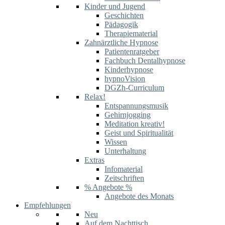
Kinder und Jugend
Geschichten
Pädagogik
Therapiematerial
Zahnärztliche Hypnose
Patientenratgeber
Fachbuch Dentalhypnose
Kinderhypnose
hypnoVision
DGZh-Curriculum
Relax!
Entspannungsmusik
Gehirnjogging
Meditation kreativ!
Geist und Spiritualität
Wissen
Unterhaltung
Extras
Infomaterial
Zeitschriften
% Angebote %
Angebote des Monats
Empfehlungen
Neu
Auf dem Nachttisch