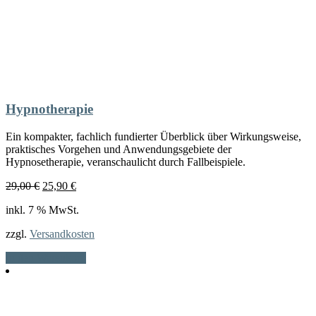
Hypnotherapie
Ein kompakter, fachlich fundierter Überblick über Wirkungsweise,
praktisches Vorgehen und Anwendungsgebiete der
Hypnosetherapie, veranschaulicht durch Fallbeispiele.
Ursprünglicher
Aktueller
29,00
€
25,90
€
Preis
Preis
inkl. 7 % MwSt.
war:
ist:
29,00 €
25,90 €.
zzgl.
Versandkosten
In den Warenkorb