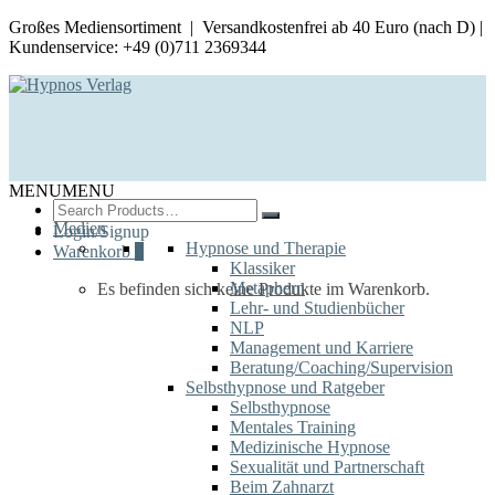
Großes Mediensortiment | Versandkostenfrei ab 40 Euro (nach D) |
Kundenservice: +49 (0)711 2369344
MENU
MENU
Search
for:
Medien
Login/Signup
Hypnose und Therapie
Warenkorb
0
Klassiker
Metaphern
Es befinden sich keine Produkte im Warenkorb.
Lehr- und Studienbücher
NLP
Management und Karriere
Beratung/Coaching/Supervision
Selbsthypnose und Ratgeber
Selbsthypnose
Mentales Training
Medizinische Hypnose
Sexualität und Partnerschaft
Beim Zahnarzt