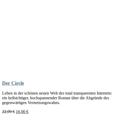
gewählt
werden
Der Circle
Leben in der schönen neuen Welt des total transparenten Internets:
ein hellsichtiger, hochspannender Roman über die Abgründe des
gegenwärtigen Vernetzungswahns.
Ursprünglicher
Aktueller
22,99
€
16,00
€
Preis
Preis