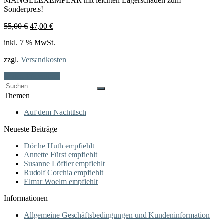
MÄNGELEXEMPLAR mit leichten Lagerschäden zum
Sonderpreis!
Ursprünglicher
Aktueller
55,00
€
47,00
€
Preis
Preis
inkl. 7 % MwSt.
war:
ist:
55,00 €
47,00 €.
zzgl.
Versandkosten
In den Warenkorb
Search
for:
Themen
Auf dem Nachttisch
Neueste Beiträge
Dörthe Huth empfiehlt
Annette Fürst empfiehlt
Susanne Löffler empfiehlt
Rudolf Corchia empfiehlt
Elmar Woelm empfiehlt
Informationen
Allgemeine Geschäftsbedingungen und Kundeninformation