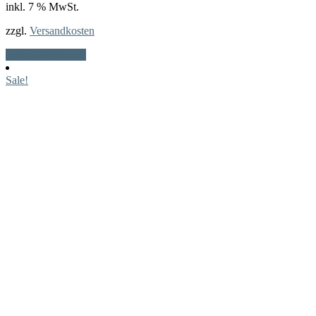
inkl. 7 % MwSt.
war:
ist:
22,99 €
16,00 €.
zzgl.
Versandkosten
In den Warenkorb
Sale!