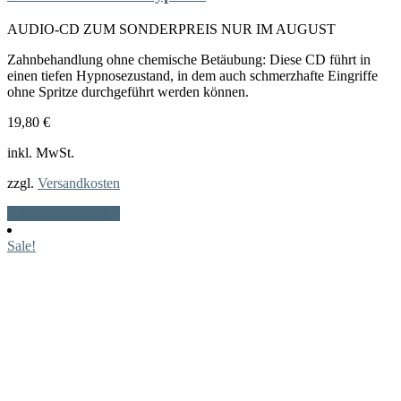
AUDIO-CD ZUM SONDERPREIS NUR IM AUGUST
Zahnbehandlung ohne chemische Betäubung: Diese CD führt in
einen tiefen Hypnosezustand, in dem auch schmerzhafte Eingriffe
ohne Spritze durchgeführt werden können.
19,80
€
inkl. MwSt.
zzgl.
Versandkosten
Dieses
Ausführung wählen
Produkt
weist
Sale!
mehrere
Varianten
auf.
Die
Optionen
können
auf
der
Produktseite