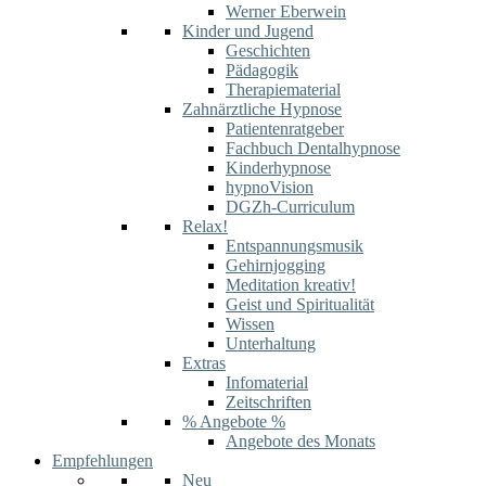
Werner Eberwein
Kinder und Jugend
Geschichten
Pädagogik
Therapiematerial
Zahnärztliche Hypnose
Patientenratgeber
Fachbuch Dentalhypnose
Kinderhypnose
hypnoVision
DGZh-Curriculum
Relax!
Entspannungsmusik
Gehirnjogging
Meditation kreativ!
Geist und Spiritualität
Wissen
Unterhaltung
Extras
Infomaterial
Zeitschriften
% Angebote %
Angebote des Monats
Empfehlungen
Neu