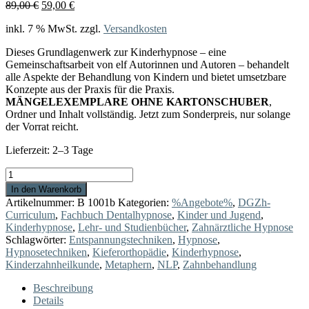
Ursprünglicher
Aktueller
89,00
€
59,00
€
Preis
Preis
inkl. 7 % MwSt.
zzgl.
Versandkosten
war:
ist:
89,00 €
59,00 €.
Dieses Grundlagenwerk zur Kinderhypnose – eine
Gemeinschaftsarbeit von elf Autorinnen und Autoren – behandelt
alle Aspekte der Behandlung von Kindern und bietet umsetzbare
Konzepte aus der Praxis für die Praxis.
MÄNGELEXEMPLARE OHNE KARTONSCHUBER
,
Ordner und Inhalt vollständig. Jetzt zum Sonderpreis, nur solange
der Vorrat reicht.
Lieferzeit:
2–3 Tage
Kinderhypnose
in
In den Warenkorb
der
Artikelnummer:
B 1001b
Kategorien:
%Angebote%
,
DGZh-
Zahnmedizin
Curriculum
,
Fachbuch Dentalhypnose
,
Kinder und Jugend
,
Menge
Kinderhypnose
,
Lehr- und Studienbücher
,
Zahnärztliche Hypnose
Schlagwörter:
Entspannungstechniken
,
Hypnose
,
Hypnosetechniken
,
Kieferorthopädie
,
Kinderhypnose
,
Kinderzahnheilkunde
,
Metaphern
,
NLP
,
Zahnbehandlung
Beschreibung
Details