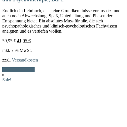
Endlich ein Lehrbuch, das keine Grundkenntnisse voraussetzt und
auch noch Abwechslung, Spaß, Unterhaltung und Phasen der
Entspannung bietet. Ein absolutes Muss für alle, die sich
psychopathologisches und klinisch-psychologisches Fachwissen
aneignen und es vertiefen wollen.
Ursprünglicher
Aktueller
59,95
€
41,95
€
Preis
Preis
inkl. 7 % MwSt.
war:
ist:
59,95 €
41,95 €.
zzgl.
Versandkosten
In den Warenkorb
Sale!