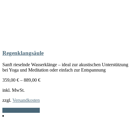
Regenklangsäule
Sanft rieselnde Wasserklänge – ideal zur akustischen Unterstützung
bei Yoga und Meditation oder einfach zur Entspannung
359,00
€
–
889,00
€
inkl. MwSt.
zzgl.
Versandkosten
Dieses
Ausführung wählen
Produkt
weist
mehrere
Varianten