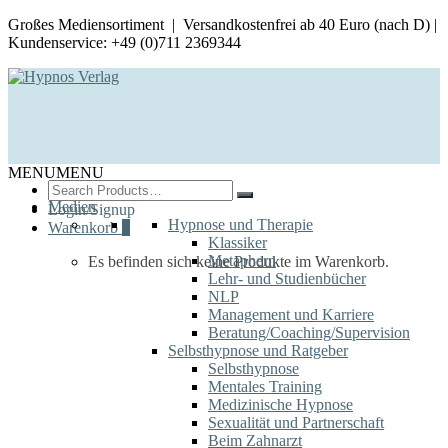
Großes Mediensortiment | Versandkostenfrei ab 40 Euro (nach D) |
Kundenservice: +49 (0)711 2369344
MENU
MENU
Search
for:
Medien
Login/Signup
Hypnose und Therapie
Warenkorb
0
Klassiker
Metaphern
Es befinden sich keine Produkte im Warenkorb.
Lehr- und Studienbücher
NLP
Management und Karriere
Beratung/Coaching/Supervision
Selbsthypnose und Ratgeber
Selbsthypnose
Mentales Training
Medizinische Hypnose
Sexualität und Partnerschaft
Beim Zahnarzt