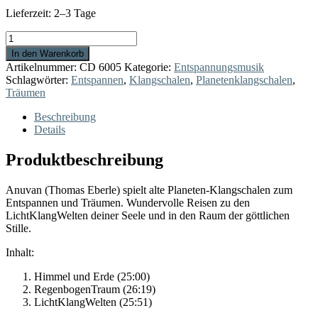
Lieferzeit:
2–3 Tage
LichtKlangWelten
Menge
In den Warenkorb
Artikelnummer:
CD 6005
Kategorie:
Entspannungsmusik
Schlagwörter:
Entspannen
,
Klangschalen
,
Planetenklangschalen
,
Träumen
Beschreibung
Details
Produktbeschreibung
Anuvan (Thomas Eberle) spielt alte Planeten-Klangschalen zum
Entspannen und Träumen. Wundervolle Reisen zu den
LichtKlangWelten deiner Seele und in den Raum der göttlichen
Stille.
Inhalt:
Himmel und Erde (25:00)
RegenbogenTraum (26:19)
LichtKlangWelten (25:51)