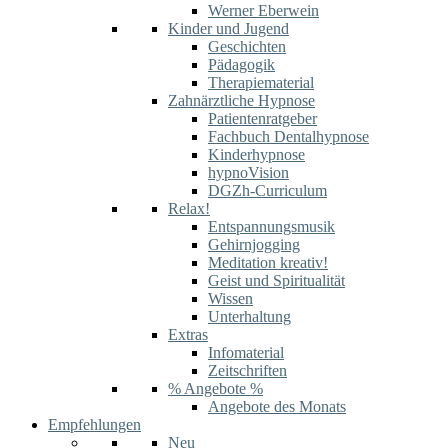
Werner Eberwein
Kinder und Jugend
Geschichten
Pädagogik
Therapiematerial
Zahnärztliche Hypnose
Patientenratgeber
Fachbuch Dentalhypnose
Kinderhypnose
hypnoVision
DGZh-Curriculum
Relax!
Entspannungsmusik
Gehirnjogging
Meditation kreativ!
Geist und Spiritualität
Wissen
Unterhaltung
Extras
Infomaterial
Zeitschriften
% Angebote %
Angebote des Monats
Empfehlungen
Neu