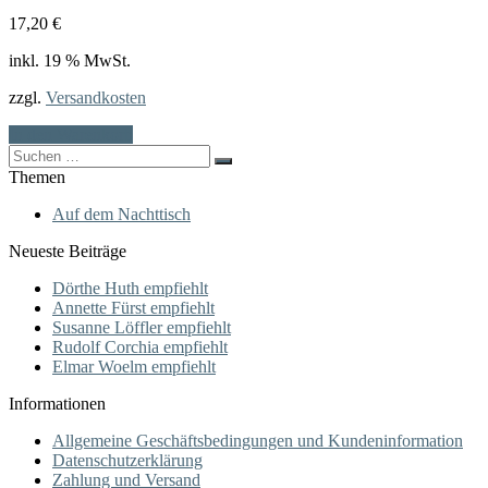
17,20
€
inkl. 19 % MwSt.
zzgl.
Versandkosten
In den Warenkorb
Search
for:
Themen
Auf dem Nachttisch
Neueste Beiträge
Dörthe Huth empfiehlt
Annette Fürst empfiehlt
Susanne Löffler empfiehlt
Rudolf Corchia empfiehlt
Elmar Woelm empfiehlt
Informationen
Allgemeine Geschäftsbedingungen und Kundeninformation
Datenschutzerklärung
Zahlung und Versand