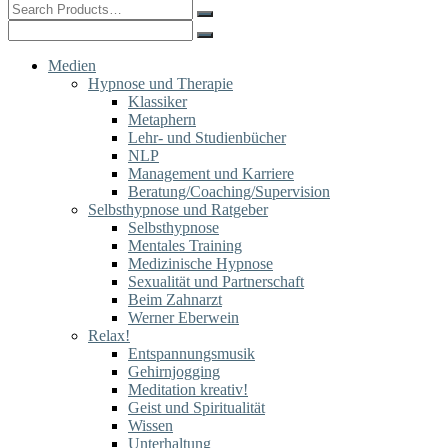
Search
for:
Search
for:
Medien
Hypnose und Therapie
Klassiker
Metaphern
Lehr- und Studienbücher
NLP
Management und Karriere
Beratung/Coaching/Supervision
Selbsthypnose und Ratgeber
Selbsthypnose
Mentales Training
Medizinische Hypnose
Sexualität und Partnerschaft
Beim Zahnarzt
Werner Eberwein
Relax!
Entspannungsmusik
Gehirnjogging
Meditation kreativ!
Geist und Spiritualität
Wissen
Unterhaltung