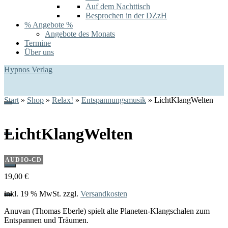
Auf dem Nachttisch
Besprochen in der DZzH
% Angebote %
Angebote des Monats
Termine
Über uns
Hypnos Verlag
Start
»
Shop
»
Relax!
»
Entspannungsmusik
»
LichtKlangWelten
LichtKlangWelten
AUDIO-CD
0
19,00
€
inkl. 19 % MwSt.
zzgl.
Versandkosten
Anuvan (Thomas Eberle) spielt alte Planeten-Klangschalen zum
Entspannen und Träumen.