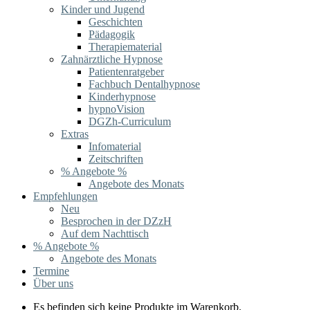
Kinder und Jugend
Geschichten
Pädagogik
Therapiematerial
Zahnärztliche Hypnose
Patientenratgeber
Fachbuch Dentalhypnose
Kinderhypnose
hypnoVision
DGZh-Curriculum
Extras
Infomaterial
Zeitschriften
% Angebote %
Angebote des Monats
Empfehlungen
Neu
Besprochen in der DZzH
Auf dem Nachttisch
% Angebote %
Angebote des Monats
Termine
Über uns
Es befinden sich keine Produkte im Warenkorb.