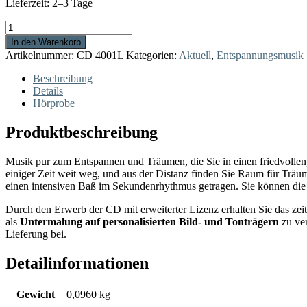
Lieferzeit:
2–3 Tage
Trancemusik
(erweiterte
In den Warenkorb
Lizenz)
Artikelnummer:
CD 4001L
Kategorien:
Aktuell
,
Entspannungsmusik
Menge
Beschreibung
Details
Hörprobe
Produktbeschreibung
Musik pur zum Entspannen und Träumen, die Sie in einen friedvollen,
einiger Zeit weit weg, und aus der Distanz finden Sie Raum für Trä
einen intensiven Baß im Sekundenrhythmus getragen. Sie können di
Durch den Erwerb der CD mit erweiterter Lizenz erhalten Sie das zeit
als
Untermalung auf personalisierten Bild- und Tonträgern
zu ver
Lieferung bei.
Detailinformationen
Gewicht
0,0960 kg