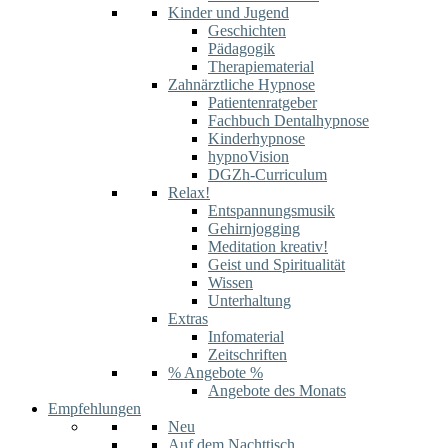
Kinder und Jugend
Geschichten
Pädagogik
Therapiematerial
Zahnärztliche Hypnose
Patientenratgeber
Fachbuch Dentalhypnose
Kinderhypnose
hypnoVision
DGZh-Curriculum
Relax!
Entspannungsmusik
Gehirnjogging
Meditation kreativ!
Geist und Spiritualität
Wissen
Unterhaltung
Extras
Infomaterial
Zeitschriften
% Angebote %
Angebote des Monats
Empfehlungen
Neu
Auf dem Nachttisch