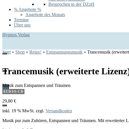
Besprochen in der DZzH
% Angebote %
Angebote des Monats
Termine
Über uns
Hypnos Verlag
Start
»
Shop
»
Relax!
»
Entspannungsmusik
»
Trancemusik (erweitert
Trancemusik (erweiterte Lizenz
Musik zum Entspannen und Träumen
0
AUDIO-CD
29,80
€
inkl. 19 % MwSt.
zzgl.
Versandkosten
Musik pur zum Zuhören, Entspannen und Träumen. Mit erweiterter Li