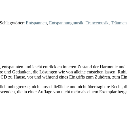
Schlagwörter:
Entspannen
,
Entspannungmusik
,
Trancemusik
,
Träumen
 entspannten und leicht entrückten inneren Zustand der Harmonie und 
ume und Gedanken, die Lösungen wie von alleine entstehen lassen. Ruhi
e CD zu Hause, vor und während eines Eingriffs zum Zuhören, zum E
lich unbegrenzte, nicht ausschließliche und nicht übertragbare Recht, 
wenden, die in einer Auflage von nicht mehr als einem Exemplar herges