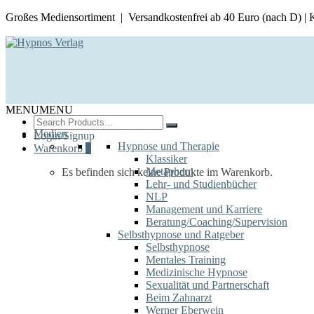
Großes Mediensortiment | Versandkostenfrei ab 40 Euro (nach D) |
MENU
MENU
Search
for:
Medien
Login/Signup
Hypnose und Therapie
Warenkorb
0
Klassiker
Metaphern
Es befinden sich keine Produkte im Warenkorb.
Lehr- und Studienbücher
NLP
Management und Karriere
Beratung/Coaching/Supervision
Selbsthypnose und Ratgeber
Selbsthypnose
Mentales Training
Medizinische Hypnose
Sexualität und Partnerschaft
Beim Zahnarzt
Werner Eberwein