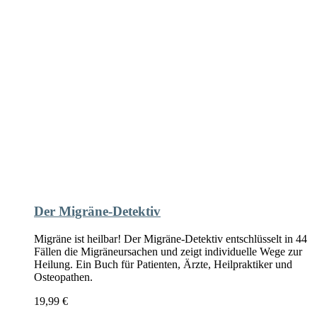
auf
der
Produktseite
gewählt
werden
Der Migräne-Detektiv
Migräne ist heilbar! Der Migräne-Detektiv entschlüsselt in 44
Fällen die Migräneursachen und zeigt individuelle Wege zur
Heilung. Ein Buch für Patienten, Ärzte, Heilpraktiker und
Osteopathen.
19,99
€