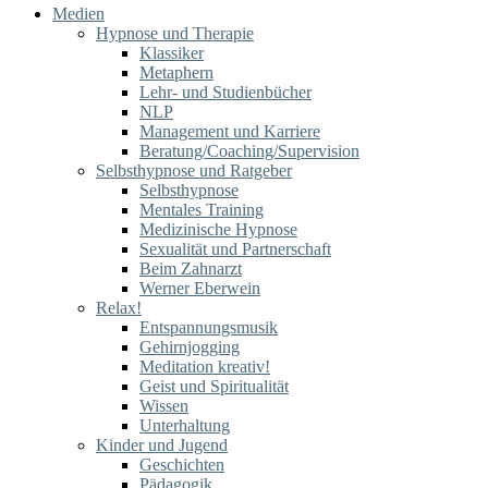
Medien
Hypnose und Therapie
Klassiker
Metaphern
Lehr- und Studienbücher
NLP
Management und Karriere
Beratung/Coaching/Supervision
Selbsthypnose und Ratgeber
Selbsthypnose
Mentales Training
Medizinische Hypnose
Sexualität und Partnerschaft
Beim Zahnarzt
Werner Eberwein
Relax!
Entspannungsmusik
Gehirnjogging
Meditation kreativ!
Geist und Spiritualität
Wissen
Unterhaltung
Kinder und Jugend
Geschichten
Pädagogik