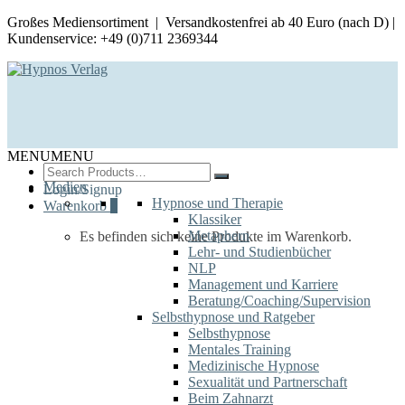
Großes Mediensortiment | Versandkostenfrei ab 40 Euro (nach D) |
Kundenservice: +49 (0)711 2369344
MENU
MENU
Search
for:
Medien
Login/Signup
Hypnose und Therapie
Warenkorb
0
Klassiker
Metaphern
Es befinden sich keine Produkte im Warenkorb.
Lehr- und Studienbücher
NLP
Management und Karriere
Beratung/Coaching/Supervision
Selbsthypnose und Ratgeber
Selbsthypnose
Mentales Training
Medizinische Hypnose
Sexualität und Partnerschaft
Beim Zahnarzt