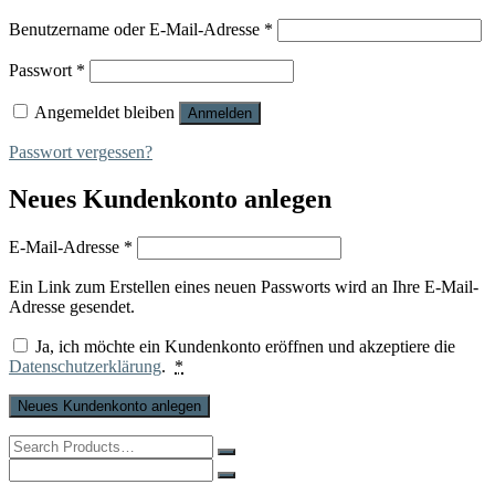
Erforderlich
Benutzername oder E-Mail-Adresse
*
Erforderlich
Passwort
*
Angemeldet bleiben
Anmelden
Passwort vergessen?
Neues Kundenkonto anlegen
Erforderlich
E-Mail-Adresse
*
Ein Link zum Erstellen eines neuen Passworts wird an Ihre E-Mail-
Adresse gesendet.
Ja, ich möchte ein Kundenkonto eröffnen und akzeptiere die
Datenschutzerklärung
.
*
Neues Kundenkonto anlegen
Search
for:
Search
for: