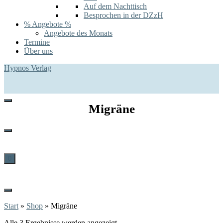
Auf dem Nachttisch
Besprochen in der DZzH
% Angebote %
Angebote des Monats
Termine
Über uns
Hypnos Verlag
Migräne
0
Start
»
Shop
»
Migräne
Alle 3 Ergebnisse werden angezeigt