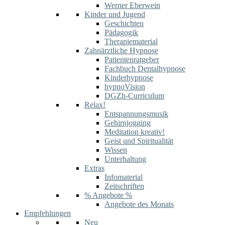
Werner Eberwein
Kinder und Jugend
Geschichten
Pädagogik
Therapiematerial
Zahnärztliche Hypnose
Patientenratgeber
Fachbuch Dentalhypnose
Kinderhypnose
hypnoVision
DGZh-Curriculum
Relax!
Entspannungsmusik
Gehirnjogging
Meditation kreativ!
Geist und Spiritualität
Wissen
Unterhaltung
Extras
Infomaterial
Zeitschriften
% Angebote %
Angebote des Monats
Empfehlungen
Neu