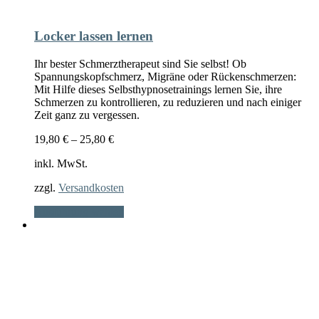
Locker lassen lernen
Ihr bester Schmerztherapeut sind Sie selbst! Ob
Spannungskopfschmerz, Migräne oder Rückenschmerzen:
Mit Hilfe dieses Selbsthypnosetrainings lernen Sie, ihre
Schmerzen zu kontrollieren, zu reduzieren und nach einiger
Zeit ganz zu vergessen.
19,80
€
–
25,80
€
inkl. MwSt.
zzgl.
Versandkosten
Dieses
Ausführung wählen
Produkt
weist
mehrere
Varianten
auf.
Die
Optionen
können