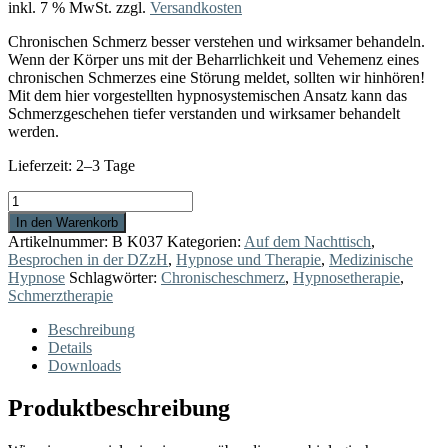
inkl. 7 % MwSt.
zzgl.
Versandkosten
Chronischen Schmerz besser verstehen und wirksamer behandeln.
Wenn der Körper uns mit der Beharrlichkeit und Vehemenz eines
chronischen Schmerzes eine Störung meldet, sollten wir hinhören!
Mit dem hier vorgestellten hypnosystemischen Ansatz kann das
Schmerzgeschehen tiefer verstanden und wirksamer behandelt
werden.
Lieferzeit:
2–3 Tage
Schmerzen
–
In den Warenkorb
Notrufe
Artikelnummer:
B K037
Kategorien:
Auf dem Nachttisch
,
aus
Besprochen in der DZzH
,
Hypnose und Therapie
,
Medizinische
dem
Hypnose
Schlagwörter:
Chronischeschmerz
,
Hypnosetherapie
,
Körper
Schmerztherapie
Menge
Beschreibung
Details
Downloads
Produktbeschreibung