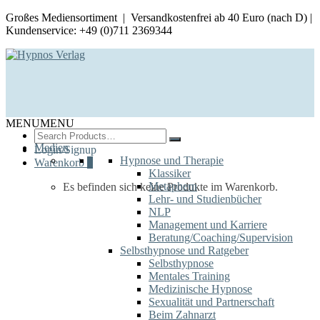
Großes Mediensortiment | Versandkostenfrei ab 40 Euro (nach D) |
Kundenservice: +49 (0)711 2369344
MENU
MENU
Search
for:
Medien
Login/Signup
Hypnose und Therapie
Warenkorb
0
Klassiker
Metaphern
Es befinden sich keine Produkte im Warenkorb.
Lehr- und Studienbücher
NLP
Management und Karriere
Beratung/Coaching/Supervision
Selbsthypnose und Ratgeber
Selbsthypnose
Mentales Training
Medizinische Hypnose
Sexualität und Partnerschaft
Beim Zahnarzt