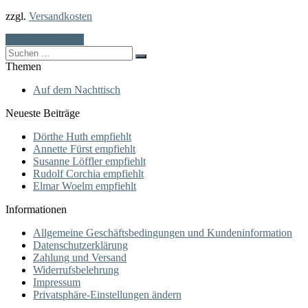
zzgl.
Versandkosten
In den Warenkorb
Search
for:
Themen
Auf dem Nachttisch
Neueste Beiträge
Dörthe Huth empfiehlt
Annette Fürst empfiehlt
Susanne Löffler empfiehlt
Rudolf Corchia empfiehlt
Elmar Woelm empfiehlt
Informationen
Allgemeine Geschäftsbedingungen und Kundeninformation
Datenschutzerklärung
Zahlung und Versand
Widerrufsbelehrung
Impressum
Privatsphäre-Einstellungen ändern