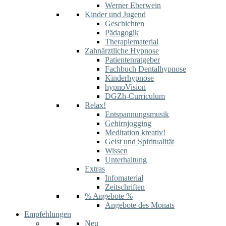
Werner Eberwein
Kinder und Jugend
Geschichten
Pädagogik
Therapiematerial
Zahnärztliche Hypnose
Patientenratgeber
Fachbuch Dentalhypnose
Kinderhypnose
hypnoVision
DGZh-Curriculum
Relax!
Entspannungsmusik
Gehirnjogging
Meditation kreativ!
Geist und Spiritualität
Wissen
Unterhaltung
Extras
Infomaterial
Zeitschriften
% Angebote %
Angebote des Monats
Empfehlungen
Neu