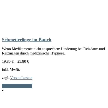
Schmetterlinge im Bauch
Wenn Medikamente nicht ansprechen: Linderung bei Reizdarm und
Reizmagen durch medizinische Hypnose.
19,80
€
–
25,80
€
inkl. MwSt.
zzgl.
Versandkosten
Dieses
Ausführung wählen
Produkt
weist
mehrere
Varianten
auf.