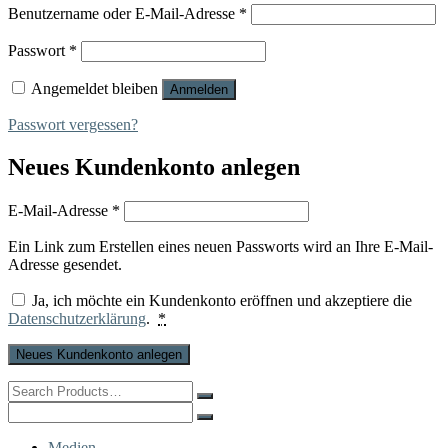
Erforderlich
Benutzername oder E-Mail-Adresse
*
Erforderlich
Passwort
*
Angemeldet bleiben
Anmelden
Passwort vergessen?
Neues Kundenkonto anlegen
Erforderlich
E-Mail-Adresse
*
Ein Link zum Erstellen eines neuen Passworts wird an Ihre E-Mail-
Adresse gesendet.
Ja, ich möchte ein Kundenkonto eröffnen und akzeptiere die
Datenschutzerklärung
.
*
Neues Kundenkonto anlegen
Search
for:
Search
for:
Medien