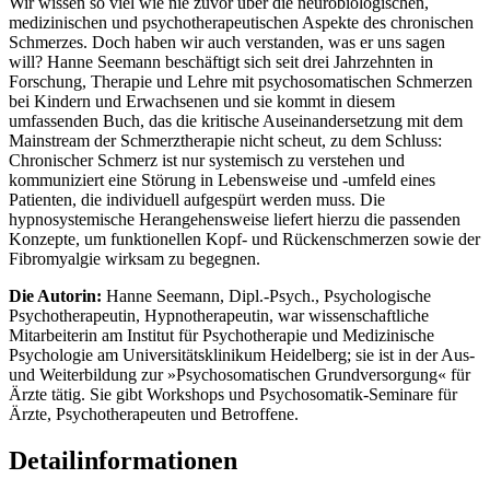
Wir wissen so viel wie nie zuvor über die neurobiologischen,
medizinischen und psychotherapeutischen Aspekte des chronischen
Schmerzes. Doch haben wir auch verstanden, was er uns sagen
will? Hanne Seemann beschäftigt sich seit drei Jahrzehnten in
Forschung, Therapie und Lehre mit psychosomatischen Schmerzen
bei Kindern und Erwachsenen und sie kommt in diesem
umfassenden Buch, das die kritische Auseinandersetzung mit dem
Mainstream der Schmerztherapie nicht scheut, zu dem Schluss:
Chronischer Schmerz ist nur systemisch zu verstehen und
kommuniziert eine Störung in Lebensweise und -umfeld eines
Patienten, die individuell aufgespürt werden muss. Die
hypnosystemische Herangehensweise liefert hierzu die passenden
Konzepte, um funktionellen Kopf- und Rückenschmerzen sowie der
Fibromyalgie wirksam zu begegnen.
Die Autorin:
Hanne Seemann, Dipl.-Psych., Psychologische
Psychotherapeutin, Hypnotherapeutin, war wissenschaftliche
Mitarbeiterin am Institut für Psychotherapie und Medizinische
Psychologie am Universitätsklinikum Heidelberg; sie ist in der Aus-
und Weiterbildung zur »Psychosomatischen Grundversorgung« für
Ärzte tätig. Sie gibt Workshops und Psychosomatik-Seminare für
Ärzte, Psychotherapeuten und Betroffene.
Detailinformationen