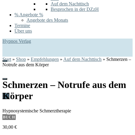
Auf dem Nachttisch
Besprochen in der DZzH
% Angebote %
Angebote des Monats
Termine
Über uns
Hypnos Verlag
Start
»
Shop
»
Empfehlungen
»
Auf dem Nachttisch
»
Schmerzen –
Notrufe aus dem Körper
Schmerzen – Notrufe aus dem
Körper
0
Hypnosystemische Schmerztherapie
BUCH
30,00
€