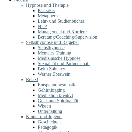
Hypnose und Therapie
Klassiker
Metaphern
Lehr- und Studienbücher
NLP
Management und Karriere
Beratung/Coaching/Supervision
Selbsthypnose und Ratgeber
Selbsthypnose
Mentales Training
Medizinische Hypnose
Sexualität und Partnerschaft
Beim Zahnarzt
Werner Eberwein
Relax!
Entspannungsmusik
Gehirnjogging
Meditation kreativ!
Geist und Spiritualität
Wissen
Unterhaltung
Kinder und Jugend
Geschichten
Pädagogik