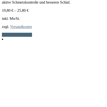
aktive Schmerzkontrolle und besseren Schlaf.
19,80
€
–
25,80
€
inkl. MwSt.
zzgl.
Versandkosten
Dieses
Ausführung wählen
Produkt
weist
mehrere
Varianten
auf.
Die
Optionen
können
auf
der
Produktseite
gewählt
werden