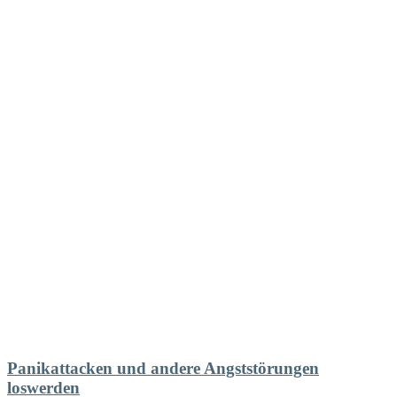
Die
Optionen
können
auf
der
Produktseite
gewählt
werden
Panikattacken und andere Angststörungen
loswerden