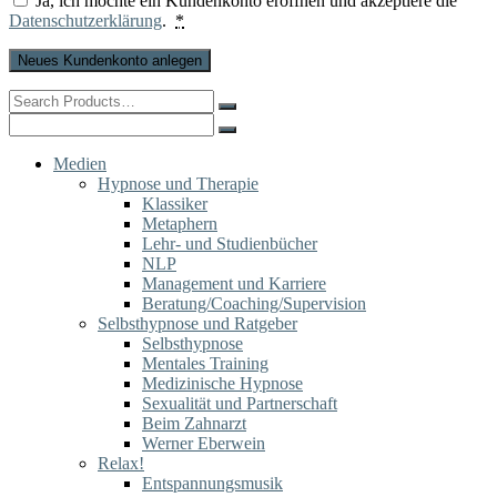
Ja, ich möchte ein Kundenkonto eröffnen und akzeptiere die
Datenschutzerklärung
.
*
Neues Kundenkonto anlegen
Search
for:
Search
for:
Medien
Hypnose und Therapie
Klassiker
Metaphern
Lehr- und Studienbücher
NLP
Management und Karriere
Beratung/Coaching/Supervision
Selbsthypnose und Ratgeber
Selbsthypnose
Mentales Training
Medizinische Hypnose
Sexualität und Partnerschaft
Beim Zahnarzt
Werner Eberwein
Relax!
Entspannungsmusik