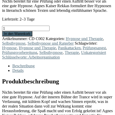
Nichts bereitet für eine Prüfung oder einen Auftritt besser vor als
eine gute Hypnose. Agnes Kaiser Rekkas formuliert ihre Hypnosen
in literarisch schönen Texten und lebendig einfühlsamer Sprache.
Lieferzeit:
2–3 Tage
Wie
eine
In den Warenkorb
Eins
Artikelnummer:
CD C002
Kategorien:
Hypnose und Therapie
,
Menge
Selbsthypnose
,
Selbsthypnose und Ratgeber
Schlagwörter:
Hypnose
,
Hypnose und Therapie
,
Panikattacken
,
Prüfungsangst
,
Prüfungsvorbereitung
,
Selbsthypnose
,
Therapie
,
Unkategorisiert
Schlüsselworte: Arbeitsorganisation
Beschreibung
Details
Produktbeschreibung
Nichts bereitet für eine Prüfung oder einen Auftritt besser vor als
eine gute Hypnose. Auf der inneren Bühne der Trance wird in super
Verfassung, mit kühlem Kopf und wachen Sinnen erprobt, was in
der realen Situation dann voll zur Wirkung kommt: eine
Herausforderung, die Spaß macht und von Erfolg gekrönt ist! Agnes