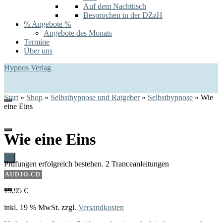
Auf dem Nachttisch
Besprochen in der DZzH
% Angebote %
Angebote des Monats
Termine
Über uns
Hypnos Verlag
Start
»
Shop
»
Selbsthypnose und Ratgeber
»
Selbsthypnose
»
Wie
eine Eins
Wie eine Eins
0
Prüfungen erfolgreich bestehen. 2 Tranceanleitungen
AUDIO-CD
19,95
€
inkl. 19 % MwSt.
zzgl.
Versandkosten