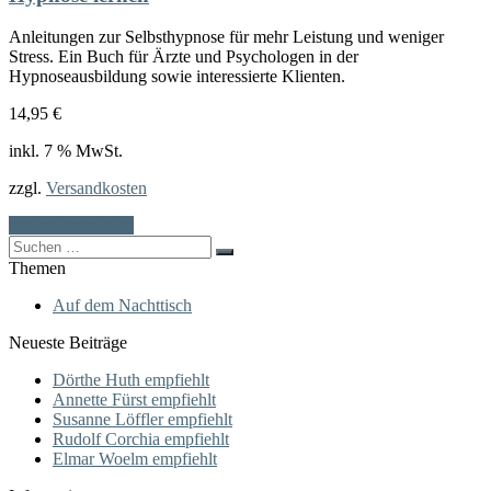
Anleitungen zur Selbsthypnose für mehr Leistung und weniger
Stress. Ein Buch für Ärzte und Psychologen in der
Hypnoseausbildung sowie interessierte Klienten.
14,95
€
inkl. 7 % MwSt.
zzgl.
Versandkosten
In den Warenkorb
Search
for:
Themen
Auf dem Nachttisch
Neueste Beiträge
Dörthe Huth empfiehlt
Annette Fürst empfiehlt
Susanne Löffler empfiehlt
Rudolf Corchia empfiehlt
Elmar Woelm empfiehlt