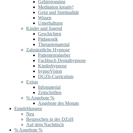
Gehirnjogging
Meditation kreativ!
Geist und Spiritualität
Wissen
Unterhaltung
Kinder und Jugend
Geschichten
Pädagogik
Therapiematerial
Zahnärztliche Hypnose
Patientenratgeber
Fachbuch Dentalhypnose
Kinderhypnose
hypnoVision
DGZh-Curriculum
Extras
Infomaterial
Zeitschriften
% Angebote %
Angebote des Monats
Empfehlungen
Neu
Besprochen in der DZzH
Auf dem Nachttisch
% Angebote %