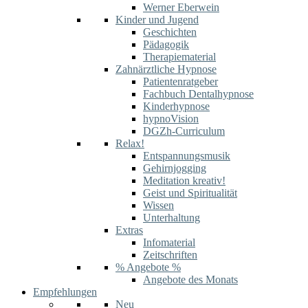
Werner Eberwein
Kinder und Jugend
Geschichten
Pädagogik
Therapiematerial
Zahnärztliche Hypnose
Patientenratgeber
Fachbuch Dentalhypnose
Kinderhypnose
hypnoVision
DGZh-Curriculum
Relax!
Entspannungsmusik
Gehirnjogging
Meditation kreativ!
Geist und Spiritualität
Wissen
Unterhaltung
Extras
Infomaterial
Zeitschriften
% Angebote %
Angebote des Monats
Empfehlungen
Neu