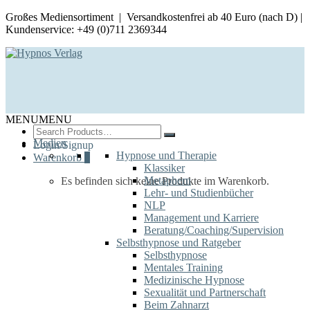
Großes Mediensortiment | Versandkostenfrei ab 40 Euro (nach D) |
Kundenservice: +49 (0)711 2369344
MENU
MENU
Search
for:
Medien
Login/Signup
Hypnose und Therapie
Warenkorb
0
Klassiker
Metaphern
Es befinden sich keine Produkte im Warenkorb.
Lehr- und Studienbücher
NLP
Management und Karriere
Beratung/Coaching/Supervision
Selbsthypnose und Ratgeber
Selbsthypnose
Mentales Training
Medizinische Hypnose
Sexualität und Partnerschaft
Beim Zahnarzt