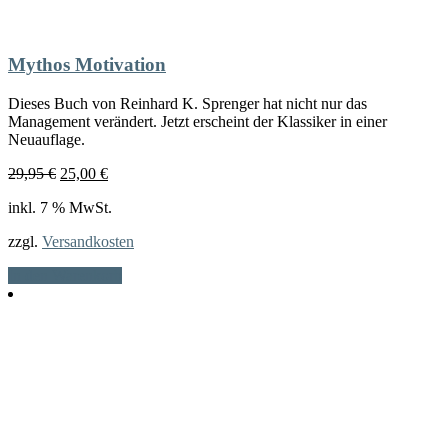
Mythos Motivation
Dieses Buch von Reinhard K. Sprenger hat nicht nur das
Management verändert. Jetzt erscheint der Klassiker in einer
Neuauflage.
Ursprünglicher
Aktueller
29,95
€
25,00
€
Preis
Preis
inkl. 7 % MwSt.
war:
ist:
29,95 €
25,00 €.
zzgl.
Versandkosten
In den Warenkorb