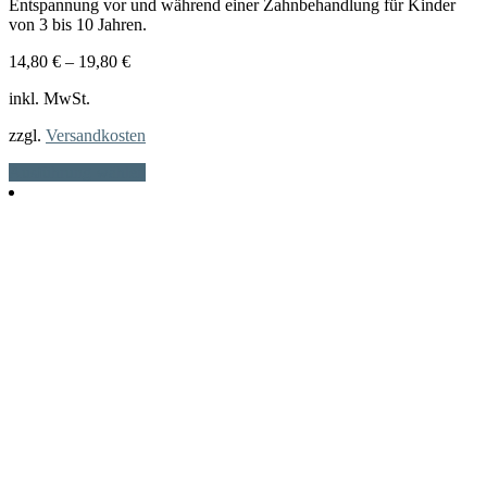
Entspannung vor und während einer Zahnbehandlung für Kinder
von 3 bis 10 Jahren.
14,80
€
–
19,80
€
inkl. MwSt.
zzgl.
Versandkosten
Dieses
Ausführung wählen
Produkt
weist
mehrere
Varianten
auf.
Die
Optionen
können
auf
der
Produktseite
gewählt
werden