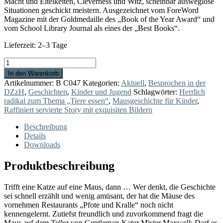
Macht und Eitelkeiten, Cleverness und Witz, scheinbar ausweglose
Situationen geschickt meistern. Ausgezeichnet vom ForeWord
Magazine mit der Goldmedaille des „Book of the Year Award“ und
vom School Library Journal als eines der „Best Books“.
Lieferzeit:
2–3 Tage
Mister
Maxwells
In den Warenkorb
Maus
Artikelnummer:
B C047
Kategorien:
Aktuell
,
Besprochen in der
Menge
DZzH
,
Geschichten
,
Kinder und Jugend
Schlagwörter:
Herrlich
radikal zum Thema „Tiere essen“
,
Mausgeschichte für Kinder
,
Raffiniert servierte Story mit exquisiten Bildern
Beschreibung
Details
Downloads
Produktbeschreibung
Trifft eine Katze auf eine Maus, dann … Wer denkt, die Geschichte
sei schnell erzählt und wenig amüsant, der hat die Mäuse des
vornehmen Restaurants „Pfote und Kralle“ noch nicht
kennengelernt. Zutiefst freundlich und zuvorkommend fragt die
Maus auf dem Teller von Gentleman-Kater Mister Maxwell: Darf es