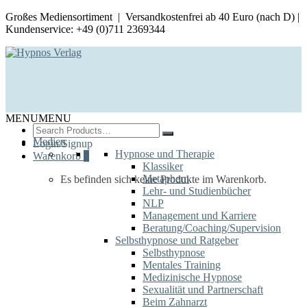
Großes Mediensortiment | Versandkostenfrei ab 40 Euro (nach D) |
Kundenservice: +49 (0)711 2369344
MENU
MENU
Search
for:
Medien
Login/Signup
Hypnose und Therapie
Warenkorb
0
Klassiker
Metaphern
Es befinden sich keine Produkte im Warenkorb.
Lehr- und Studienbücher
NLP
Management und Karriere
Beratung/Coaching/Supervision
Selbsthypnose und Ratgeber
Selbsthypnose
Mentales Training
Medizinische Hypnose
Sexualität und Partnerschaft
Beim Zahnarzt