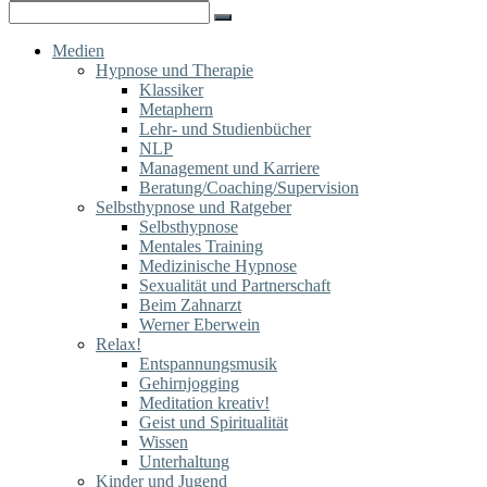
for:
Search
for:
Medien
Hypnose und Therapie
Klassiker
Metaphern
Lehr- und Studienbücher
NLP
Management und Karriere
Beratung/Coaching/Supervision
Selbsthypnose und Ratgeber
Selbsthypnose
Mentales Training
Medizinische Hypnose
Sexualität und Partnerschaft
Beim Zahnarzt
Werner Eberwein
Relax!
Entspannungsmusik
Gehirnjogging
Meditation kreativ!
Geist und Spiritualität
Wissen
Unterhaltung
Kinder und Jugend