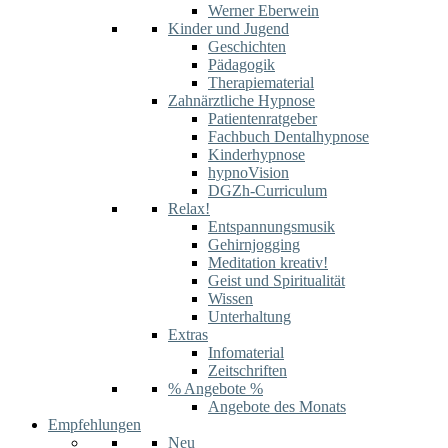
Werner Eberwein
Kinder und Jugend
Geschichten
Pädagogik
Therapiematerial
Zahnärztliche Hypnose
Patientenratgeber
Fachbuch Dentalhypnose
Kinderhypnose
hypnoVision
DGZh-Curriculum
Relax!
Entspannungsmusik
Gehirnjogging
Meditation kreativ!
Geist und Spiritualität
Wissen
Unterhaltung
Extras
Infomaterial
Zeitschriften
% Angebote %
Angebote des Monats
Empfehlungen
Neu