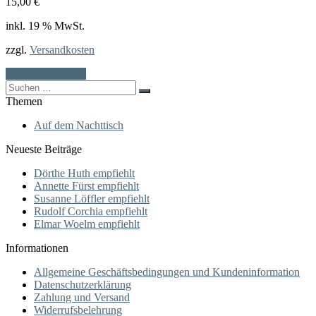
15,00
€
inkl. 19 % MwSt.
zzgl.
Versandkosten
In den Warenkorb
Search
for:
Themen
Auf dem Nachttisch
Neueste Beiträge
Dörthe Huth empfiehlt
Annette Fürst empfiehlt
Susanne Löffler empfiehlt
Rudolf Corchia empfiehlt
Elmar Woelm empfiehlt
Informationen
Allgemeine Geschäftsbedingungen und Kundeninformation
Datenschutzerklärung
Zahlung und Versand
Widerrufsbelehrung