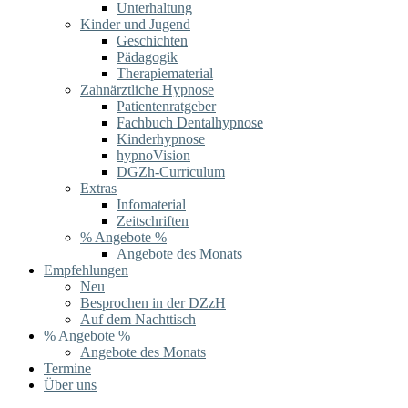
Unterhaltung
Kinder und Jugend
Geschichten
Pädagogik
Therapiematerial
Zahnärztliche Hypnose
Patientenratgeber
Fachbuch Dentalhypnose
Kinderhypnose
hypnoVision
DGZh-Curriculum
Extras
Infomaterial
Zeitschriften
% Angebote %
Angebote des Monats
Empfehlungen
Neu
Besprochen in der DZzH
Auf dem Nachttisch
% Angebote %
Angebote des Monats
Termine
Über uns