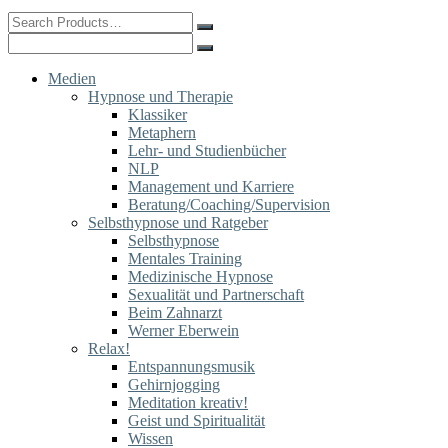
Search
for:
Search
for:
Medien
Hypnose und Therapie
Klassiker
Metaphern
Lehr- und Studienbücher
NLP
Management und Karriere
Beratung/Coaching/Supervision
Selbsthypnose und Ratgeber
Selbsthypnose
Mentales Training
Medizinische Hypnose
Sexualität und Partnerschaft
Beim Zahnarzt
Werner Eberwein
Relax!
Entspannungsmusik
Gehirnjogging
Meditation kreativ!
Geist und Spiritualität
Wissen