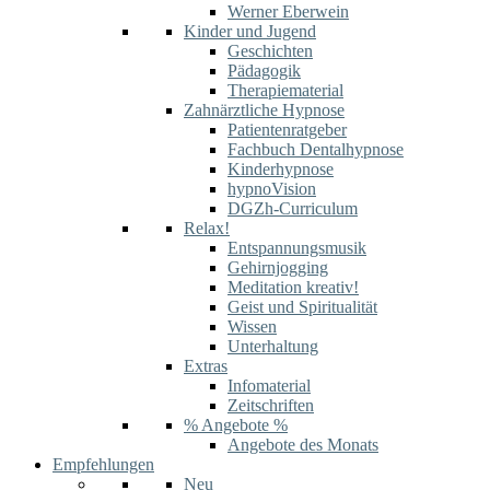
Werner Eberwein
Kinder und Jugend
Geschichten
Pädagogik
Therapiematerial
Zahnärztliche Hypnose
Patientenratgeber
Fachbuch Dentalhypnose
Kinderhypnose
hypnoVision
DGZh-Curriculum
Relax!
Entspannungsmusik
Gehirnjogging
Meditation kreativ!
Geist und Spiritualität
Wissen
Unterhaltung
Extras
Infomaterial
Zeitschriften
% Angebote %
Angebote des Monats
Empfehlungen
Neu