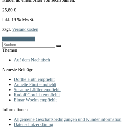
Kinder ab einem Alter von sechs Jahren.
25,80
€
inkl. 19 % MwSt.
zzgl.
Versandkosten
In den Warenkorb
Search
for:
Themen
Auf dem Nachttisch
Neueste Beiträge
Dörthe Huth empfiehlt
Annette Fürst empfiehlt
Susanne Löffler empfiehlt
Rudolf Corchia empfiehlt
Elmar Woelm empfiehlt
Informationen
Allgemeine Geschäftsbedingungen und Kundeninformation
Datenschutzerklärung