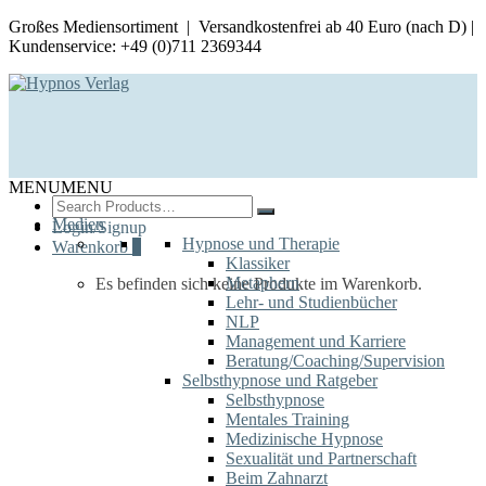
Großes Mediensortiment | Versandkostenfrei ab 40 Euro (nach D) |
Kundenservice: +49 (0)711 2369344
MENU
MENU
Search
for:
Medien
Login/Signup
Hypnose und Therapie
Warenkorb
0
Klassiker
Metaphern
Es befinden sich keine Produkte im Warenkorb.
Lehr- und Studienbücher
NLP
Management und Karriere
Beratung/Coaching/Supervision
Selbsthypnose und Ratgeber
Selbsthypnose
Mentales Training
Medizinische Hypnose
Sexualität und Partnerschaft
Beim Zahnarzt