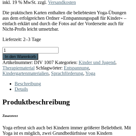
inkl. 19 % MwSt.
zzgl.
Versandkosten
Die praktischen Karten enthalten die beliebtesten Yoga-Übungen
aus dem erfolgreichen Ordner »Entspannungsspaß für Kinder« –
einfach erklärt und durch die Fotos auf der Vorderseite auch für
Nicht-Profis leicht umsetzbar.
Lieferzeit:
2–3 Tage
Träum+Spür-
Karten:
In den Warenkorb
Yoga
Artikelnummer:
DIV 1007
Kategorien:
Kinder und Jugend
,
für
Therapiematerial
Schlagwörter:
Entspannung
,
Kinder
Kindergartenmaterialien
,
Sprachförderung
,
Yoga
Menge
Beschreibung
Details
Produktbeschreibung
Zusatztext
Yoga erfreut sich auch bei Kindern immer größerer Beliebtheit. Mit
Yoga ist es möglich, zwei Grundbedürfnisse von Kindern