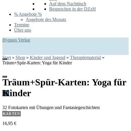
Auf dem Nachttisch
Besprochen in der DZzH
% Angebote %
Angebote des Monats
Termine
Über uns
Hypnos Verlag
Start
»
Shop
»
Kinder und Jugend
»
Therapiematerial
»
Träum+Spür-Karten: Yoga für Kinder
Träum+Spür-Karten: Yoga für
Kinder
0
32 Fotokarten mit Übungen und Fantasiegeschichten
KARTEN
16,95
€