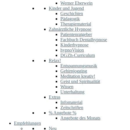
Werner Eberwein
Kinder und Jugend
Geschichten
Pädagogik
Therapiematerial
Zahnärztliche Hypnose
Patientenratgeber
Fachbuch Dentalhypnose
Kinderhypnose
hypnoVision
DGZh-Curriculum
Relax!
Entspannungsmusik
Gehirnjogging
Meditation kreativ!
Geist und Spiritualität
Wissen
Unterhaltung
Extras
Infomaterial
Zeitschriften
% Angebote %
Angebote des Monats
Empfehlungen
Neu