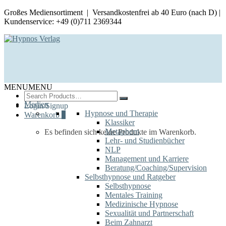
Großes Mediensortiment | Versandkostenfrei ab 40 Euro (nach D) |
Kundenservice: +49 (0)711 2369344
MENU
MENU
Search
for:
Medien
Login/Signup
Hypnose und Therapie
Warenkorb
0
Klassiker
Metaphern
Es befinden sich keine Produkte im Warenkorb.
Lehr- und Studienbücher
NLP
Management und Karriere
Beratung/Coaching/Supervision
Selbsthypnose und Ratgeber
Selbsthypnose
Mentales Training
Medizinische Hypnose
Sexualität und Partnerschaft
Beim Zahnarzt