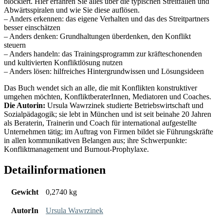
blockiert. Hier erfahren Sie alles über die typischen Streitfallen und
Abwärtsspiralen und wie Sie diese auflösen.
– Anders erkennen: das eigene Verhalten und das des Streitpartners
besser einschätzen
– Anders denken: Grundhaltungen überdenken, den Konflikt
steuern
– Anders handeln: das Trainingsprogramm zur kräfteschonenden
und kultivierten Konfliktlösung nutzen
– Anders lösen: hilfreiches Hintergrundwissen und Lösungsideen
Das Buch wendet sich an alle, die mit Konflikten konstruktiver
umgehen möchten, KonfliktberaterInnen, Mediatoren und Coaches.
Die Autorin:
Ursula Wawrzinek studierte Betriebswirtschaft und
Sozialpädagogik; sie lebt in München und ist seit beinahe 20 Jahren
als Beraterin, Trainerin und Coach für international aufgestellte
Unternehmen tätig; im Auftrag von Firmen bildet sie Führungskräfte
in allen kommunikativen Belangen aus; ihre Schwerpunkte:
Konfliktmanagement und Burnout-Prophylaxe.
Detailinformationen
Gewicht
0,2740 kg
AutorIn
Ursula Wawrzinek