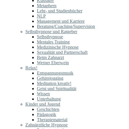
Klassiker
Metaphern
Lehr- und Studienbücher
NLP
Management und Karriere
Beratung/Coaching/Supervision
Selbsthypnose und Ratgeber
Selbsthypnose
Mentales Training
Medizinische Hypnose
Sexualität und Partnerschaft
Beim Zahnarzt
Werner Eberwein
Relax!
Entspannungsmusik
Gehirnjogging
Meditation kreativ!
Geist und Spiritualität
Wissen
Unterhaltung
Kinder und Jugend
Geschichten
Pädagogik
Therapiematerial
Zahnärztliche Hypnose