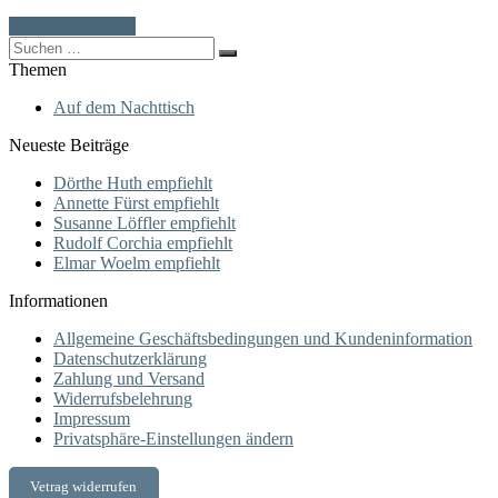
In den Warenkorb
Search
for:
Themen
Auf dem Nachttisch
Neueste Beiträge
Dörthe Huth empfiehlt
Annette Fürst empfiehlt
Susanne Löffler empfiehlt
Rudolf Corchia empfiehlt
Elmar Woelm empfiehlt
Informationen
Allgemeine Geschäftsbedingungen und Kundeninformation
Datenschutzerklärung
Zahlung und Versand
Widerrufsbelehrung
Impressum
Privatsphäre-Einstellungen ändern
Vetrag widerrufen