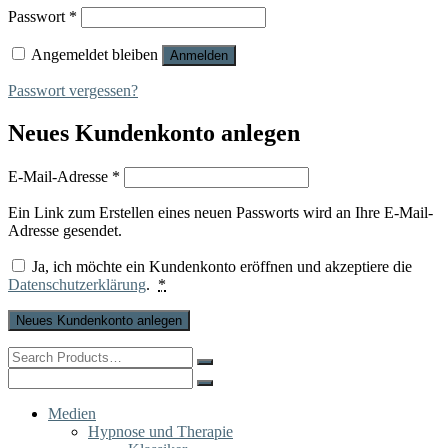
Erforderlich
Passwort
*
Angemeldet bleiben
Anmelden
Passwort vergessen?
Neues Kundenkonto anlegen
Erforderlich
E-Mail-Adresse
*
Ein Link zum Erstellen eines neuen Passworts wird an Ihre E-Mail-
Adresse gesendet.
Ja, ich möchte ein Kundenkonto eröffnen und akzeptiere die
Datenschutzerklärung
.
*
Neues Kundenkonto anlegen
Search
for:
Search
for:
Medien
Hypnose und Therapie