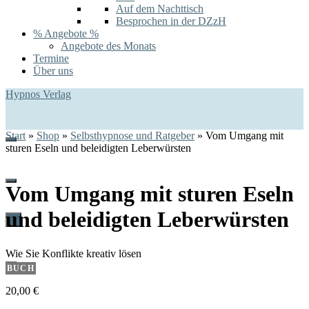
Auf dem Nachttisch
Besprochen in der DZzH
% Angebote %
Angebote des Monats
Termine
Über uns
Hypnos Verlag
Start
»
Shop
»
Selbsthypnose und Ratgeber
»
Vom Umgang mit
sturen Eseln und beleidigten Leberwürsten
Vom Umgang mit sturen Eseln
und beleidigten Leberwürsten
0
Wie Sie Konflikte kreativ lösen
BUCH
20,00
€