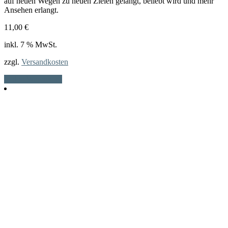
auf neuen Wegen zu neuen Zielen gelangt, beliebt wird und mehr
Ansehen erlangt.
11,00
€
inkl. 7 % MwSt.
zzgl.
Versandkosten
In den Warenkorb