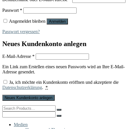
Erforderlich
Passwort
*
Angemeldet bleiben
Anmelden
Passwort vergessen?
Neues Kundenkonto anlegen
Erforderlich
E-Mail-Adresse
*
Ein Link zum Erstellen eines neuen Passworts wird an Ihre E-Mail-
Adresse gesendet.
Ja, ich möchte ein Kundenkonto eröffnen und akzeptiere die
Datenschutzerklärung
.
*
Neues Kundenkonto anlegen
Search
for:
Search
for:
Medien