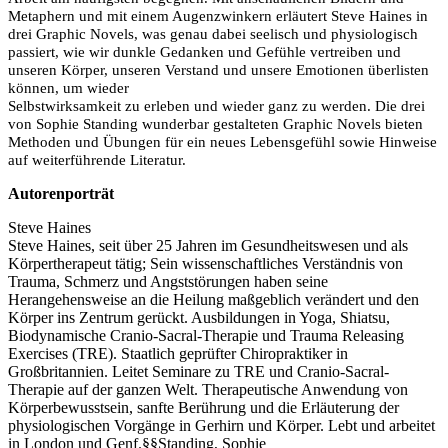
Metaphern und mit einem Augenzwinkern erläutert Steve Haines in
drei Graphic Novels, was genau dabei seelisch und physiologisch
passiert, wie wir dunkle Gedanken und Gefühle vertreiben und
unseren Körper, unseren Verstand und unsere Emotionen überlisten
können, um wieder
Selbstwirksamkeit zu erleben und wieder ganz zu werden. Die drei
von Sophie Standing wunderbar gestalteten Graphic Novels bieten
Methoden und Übungen für ein neues Lebensgefühl sowie Hinweise
auf weiterführende Literatur.
Autorenporträt
Steve Haines
Steve Haines, seit über 25 Jahren im Gesundheitswesen und als
Körpertherapeut tätig; Sein wissenschaftliches Verständnis von
Trauma, Schmerz und Angststörungen haben seine
Herangehensweise an die Heilung maßgeblich verändert und den
Körper ins Zentrum gerückt. Ausbildungen in Yoga, Shiatsu,
Biodynamische Cranio-Sacral-Therapie und Trauma Releasing
Exercises (TRE). Staatlich geprüfter Chiropraktiker in
Großbritannien. Leitet Seminare zu TRE und Cranio-Sacral-
Therapie auf der ganzen Welt. Therapeutische Anwendung von
Körperbewusstsein, sanfte Berührung und die Erläuterung der
physiologischen Vorgänge in Gerhirn und Körper. Lebt und arbeitet
in London und Genf.§§Standing, Sophie