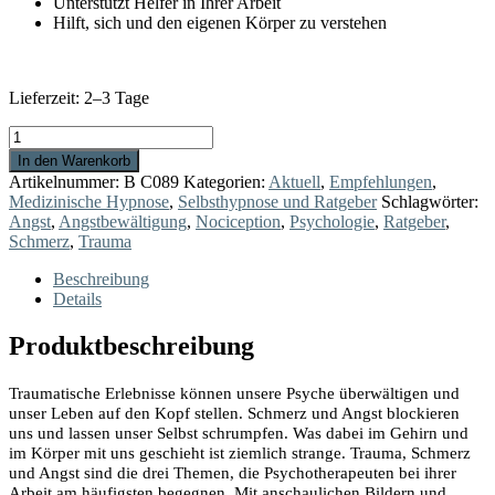
Unterstützt Helfer in Ihrer Arbeit
Hilft, sich und den eigenen Körper zu verstehen
Lieferzeit:
2–3 Tage
Trauma
ist
In den Warenkorb
ziemlich
Artikelnummer:
B C089
Kategorien:
Aktuell
,
Empfehlungen
,
strange
Medizinische Hypnose
,
Selbsthypnose und Ratgeber
Schlagwörter:
Menge
Angst
,
Angstbewältigung
,
Nociception
,
Psychologie
,
Ratgeber
,
Schmerz
,
Trauma
Beschreibung
Details
Produktbeschreibung
Traumatische Erlebnisse können unsere Psyche überwältigen und
unser Leben auf den Kopf stellen. Schmerz und Angst blockieren
uns und lassen unser Selbst schrumpfen. Was dabei im Gehirn und
im Körper mit uns geschieht ist ziemlich strange. Trauma, Schmerz
und Angst sind die drei Themen, die Psychotherapeuten bei ihrer
Arbeit am häufigsten begegnen. Mit anschaulichen Bildern und