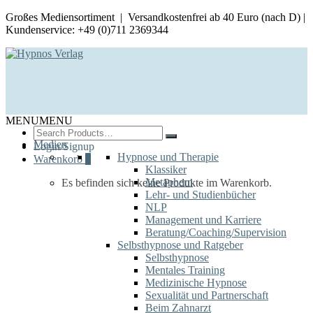
Großes Mediensortiment | Versandkostenfrei ab 40 Euro (nach D) |
Kundenservice: +49 (0)711 2369344
MENU
MENU
Search
for:
Medien
Login/Signup
Hypnose und Therapie
Warenkorb
0
Klassiker
Metaphern
Es befinden sich keine Produkte im Warenkorb.
Lehr- und Studienbücher
NLP
Management und Karriere
Beratung/Coaching/Supervision
Selbsthypnose und Ratgeber
Selbsthypnose
Mentales Training
Medizinische Hypnose
Sexualität und Partnerschaft
Beim Zahnarzt