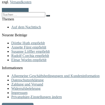
zzgl.
Versandkosten
In den Warenkorb
Search
for:
Themen
Auf dem Nachttisch
Neueste Beiträge
Dörthe Huth empfiehlt
Annette Fürst empfiehlt
Susanne Löffler empfiehlt
Rudolf Corchia empfiehlt
Elmar Woelm empfiehlt
Informationen
Allgemeine Geschäftsbedingungen und Kundeninformation
Datenschutzerklärung
Zahlung und Versand
Widerrufsbelehrung
Impressum
Privatsphäre-Einstellungen ändern