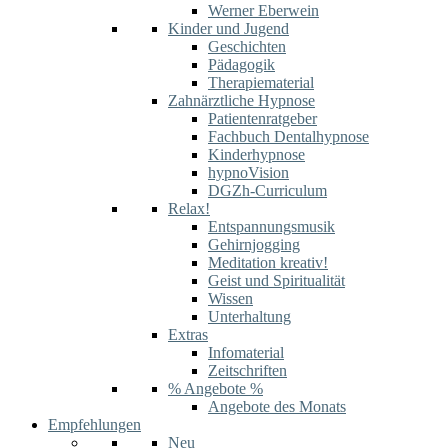
Werner Eberwein
Kinder und Jugend
Geschichten
Pädagogik
Therapiematerial
Zahnärztliche Hypnose
Patientenratgeber
Fachbuch Dentalhypnose
Kinderhypnose
hypnoVision
DGZh-Curriculum
Relax!
Entspannungsmusik
Gehirnjogging
Meditation kreativ!
Geist und Spiritualität
Wissen
Unterhaltung
Extras
Infomaterial
Zeitschriften
% Angebote %
Angebote des Monats
Empfehlungen
Neu