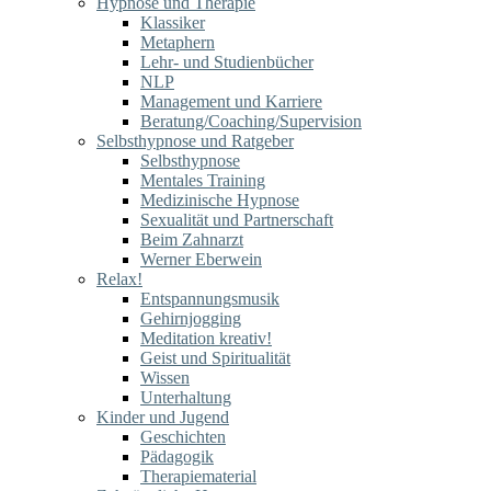
Hypnose und Therapie
Klassiker
Metaphern
Lehr- und Studienbücher
NLP
Management und Karriere
Beratung/Coaching/Supervision
Selbsthypnose und Ratgeber
Selbsthypnose
Mentales Training
Medizinische Hypnose
Sexualität und Partnerschaft
Beim Zahnarzt
Werner Eberwein
Relax!
Entspannungsmusik
Gehirnjogging
Meditation kreativ!
Geist und Spiritualität
Wissen
Unterhaltung
Kinder und Jugend
Geschichten
Pädagogik
Therapiematerial